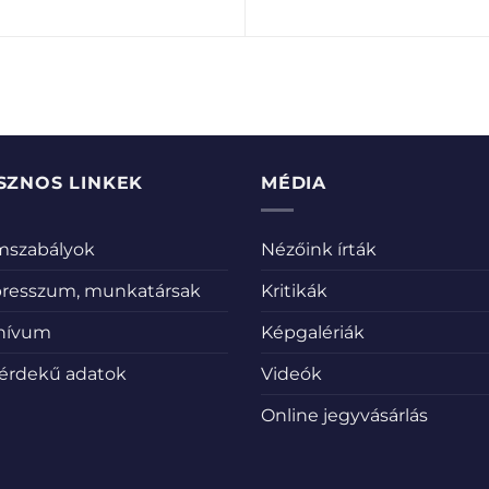
SZNOS LINKEK
MÉDIA
emszabályok
Nézőink írták
resszum, munkatársak
Kritikák
hívum
Képgalériák
érdekű adatok
Videók
Online jegyvásárlás