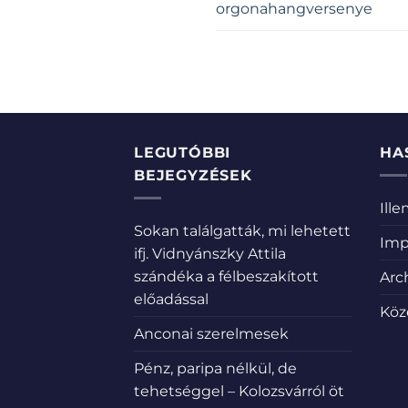
orgonahangversenye
LEGUTÓBBI
HA
BEJEGYZÉSEK
Ill
Sokan találgatták, mi lehetett
Imp
ifj. Vidnyánszky Attila
szándéka a félbeszakított
Arc
előadással
Köz
Anconai szerelmesek
Pénz, paripa nélkül, de
tehetséggel – Kolozsvárról öt