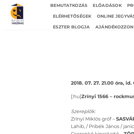
Skip
BEMUTATKOZÁS
ELŐADÁSOK
PR
to
ELÉRHETŐSÉGEK
ONLINE JEGYVÁ
content
ESZTER BLOGJA
AJÁNDÉKOZZON 
2018. 07. 27. 21.00 óra, i
[:hu]
Zrínyi 1566 – rockmu
Szereplők:
Zrínyi Miklós gróf –
SASVÁ
Lahib, / Pribék János / jani
Cserenkó kincstartó –
TÖ