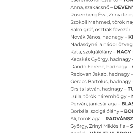
Anna, szakácsnő –
DÉVÉNY
Rosenberg Éva, Zrínyi fel
Szokoli Mehmed, török na
Salm gróf, osztrák fővezér 
Novák János, hadnagy –
K
Nádasdyné, a nádor özveg
Kata, szolgálólány –
NAGY 
Kecskés György, hadnagy
Dandó Ferenc, hadnagy –
Radovan Jakab, hadnagy 
Gerecs Bartolus, hadnagy
Orsits István, hadnagy –
T
Lulla, török háremhölgy –
Perván, janicsár aga –
BLA
Borbála, szolgálólány –
BO
Ali, török aga –
RADVÁNSZ
György, Zrínyi Miklós fia –