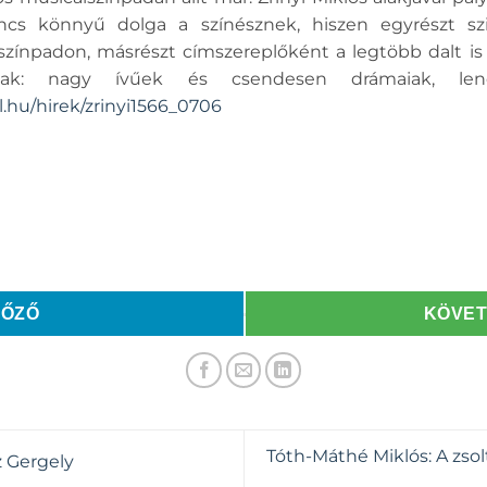
cs könnyű dolga a színésznek, hiszen egyrészt szi
színpadon, másrészt címszereplőként a legtöbb dalt is 
nak: nagy ívűek és csendesen drámaiak, len
l.hu/hirek/zrinyi1566_0706
LŐZŐ
KÖVE
Tóth-Máthé Miklós: A zsol
z Gergely