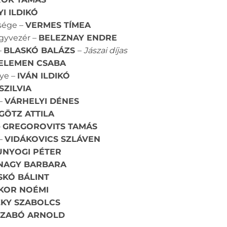
I ILDIKÓ
esége –
VERMES TÍMEA
gyvezér –
BELEZNAY ENDRE
–
BLASKÓ BALÁZS
–
Jászai díjas
ELEMEN CSABA
ye –
IVÁN ILDIKÓ
SZILVIA
 –
VÁRHELYI DÉNES
GÖTZ ATTILA
–
GREGOROVITS TAMÁS
 –
VIDÁKOVICS SZLÁVEN
UNYOGI PÉTER
NAGY BARBARA
SKÓ BÁLINT
KOR NOÉMI
KY SZABOLCS
SZABÓ ARNOLD