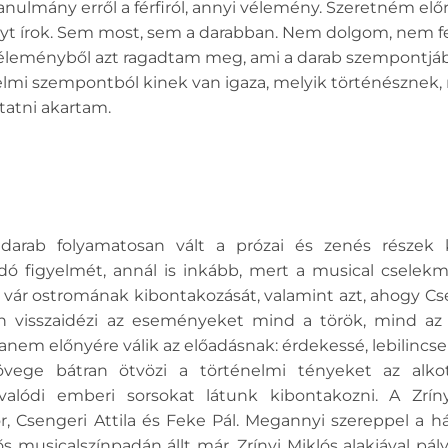
nulmány erről a férfiról, annyi vélemény. Szeretném elő
t írok. Sem most, sem a darabban. Nem dolgom, nem f
 véleményből azt ragadtam meg, ami a darab szempontjá
elmi szempontból kinek van igaza, melyik történésznek,
tatni akartam.
 darab folyamatosan vált a prózai és zenés részek k
dó figyelmét, annál is inkább, mert a musical cselekmé
 vár ostromának kibontakozását, valamint azt, ahogy Cs
ön visszaidézi az eseményeket mind a török, mind az 
em előnyére válik az előadásnak: érdekessé, lebilincsel
vege bátran ötvözi a történelmi tényeket az alkotó
valódi emberi sorsokat látunk kibontakozni. A Zr
r, Csengeri Attila és Feke Pál. Megannyi szereppel a 
 musicalszínpadán állt már. Zrínyi Miklós alakjával pá