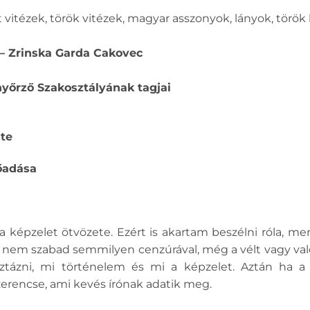
 vitézek, török vitézek, magyar asszonyok, lányok, tör
 – Zrinska Garda Cakovec
yőrző Szakosztályának tagjai
te
őadása
a képzelet ötvözete. Ezért is akartam beszélni róla, mer
 nem szabad semmilyen cenzúrával, még a vélt vagy való
ztázni, mi történelem és mi a képzelet. Aztán ha a 
zerencse, ami kevés írónak adatik meg.