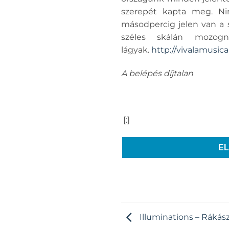
szerepét kapta meg. Nin
másodpercig jelen van a 
széles skálán mozog
lágyak.
http://vivalamusica
A belépés díjtalan
[:]
E
Illuminations – Rákás