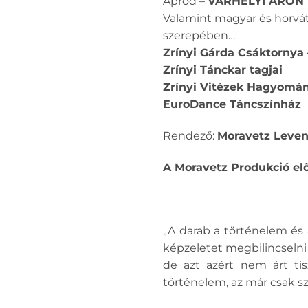
Apród –
VÁRHELYI ÁRON
Valamint magyar és horvát
szerepében…
Zrínyi Gárda Csáktornya
Zrínyi Tánckar tagjai
Zrínyi Vitézek Hagyomán
EuroDance Táncszínház
Rendező:
Moravetz Leven
A Moravetz Produkció el
„A darab a történelem és 
képzeletet megbilincselni
de azt azért nem árt tis
történelem, az már csak s