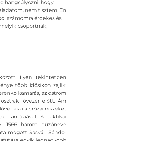
re hangsúlyozni, hogy
eladatom, nem tisztem. Én
ból számomra érdekes és
 melyik csoportnak,
özött. Ilyen tekintetben
nye több idősíkon zajlik:
erenko kamarás, az ostrom
osztrák fővezér előtt. Ám
ővé teszi a prózai részeket
i fantáziával. A taktikai
ínyi 1566 három húzóneve
háta mögött Sasvári Sándor
lyafutása egyik legnagyobb