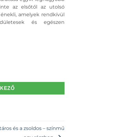
nte az elsőtől az utolsó
énekli, amelyek rendkívül
dületesek és egészen
TKEZŐ
táros és a zsoldos – színmű