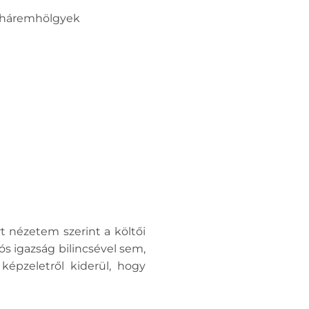
ök háremhölgyek
t nézetem szerint a költői
s igazság bilincsével sem,
képzeletről kiderül, hogy