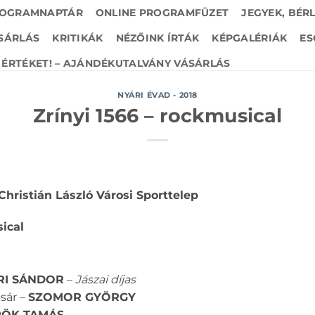
OGRAMNAPTÁR
ONLINE PROGRAMFÜZET
JEGYEK, BÉR
SÁRLÁS
KRITIKÁK
NÉZŐINK ÍRTÁK
KÉPGALÉRIÁK
ES
ÉRTÉKET! – AJÁNDÉKUTALVÁNY VÁSÁRLÁS
NYÁRI ÉVAD - 2018
Zrínyi 1566 – rockmusical
d. Christián László Városi Sporttelep
sical
RI SÁNDOR
–
Jászai díjas
csár –
SZOMOR GYÖRGY
RÖK TAMÁS