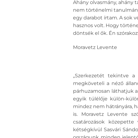
Ahány olvasmány, ahány ta
nem történelmi tanulmány
egy darabot írtam. A sok
hasznos volt. Hogy történ
döntsék el ők. Én szórakoz
Moravetz Levente
„Szerkezetét tekintve a
megköveteli a néző állan
párhuzamosan láthatjuk a
egyik túlélője külön-kül
mindez nem hátrányára, han
is. Moravetz Levente szö
csatározások közepette 
kétségkívül Sasvári Sándo
országunk minden jelentős