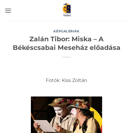
Skip
to
content
KÉPGALÉRIÁK
Zalán Tibor: Miska – A
Békéscsabai Meseház előadása
Fotók: Kiss Zoltán