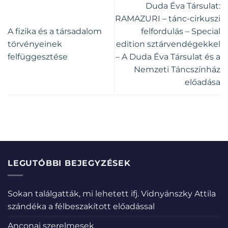
Duda Éva Társulat:
RAMAZURI – tánc-cirkuszi
A fizika és a társadalom
felfordulás – Special
törvényeinek
edition sztárvendégekkel
felfüggesztése
– A Duda Éva Társulat és a
Nemzeti Táncszínház
előadása
LEGUTÓBBI BEJEGYZÉSEK
Sokan találgatták, mi lehetett ifj. Vidnyánszky Attila
szándéka a félbeszakított előadással
Anconai szerelmesek