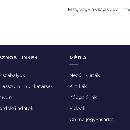
Elza, vagy a világ vége – 
SZNOS LINKEK
MÉDIA
emszabályok
Nézőink írták
resszum, munkatársak
Kritikák
hívum
Képgalériák
érdekű adatok
Videók
Online jegyvásárlás