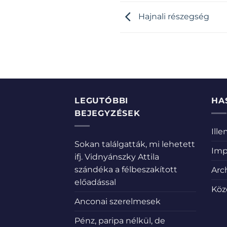
Hajnali részegség
LEGUTÓBBI
HA
BEJEGYZÉSEK
Ill
Sokan találgatták, mi lehetett
Imp
ifj. Vidnyánszky Attila
szándéka a félbeszakított
Arc
előadással
Köz
Anconai szerelmesek
Pénz, paripa nélkül, de