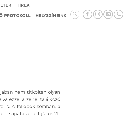
LETEK
HÍREK
Ő PROTOKOLL
HELYSZÍNEINK
mjában nem titkoltan olyan
lva ezzel a zenei találkozó
 is. A fellépők sorában, a
n csapata zenélt július 21-