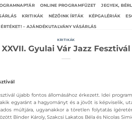
OGRAMNAPTÁR
ONLINE PROGRAMFÜZET
JEGYEK, BÉR
SÁRLÁS
KRITIKÁK
NÉZŐINK ÍRTÁK
KÉPGALÉRIÁK
ES
ÉRTÉKET! – AJÁNDÉKUTALVÁNY VÁSÁRLÁS
KRITIKÁK
XXVII. Gyulai Vár Jazz Fesztivál
sztivál
Fesztivál újabb fontos állomásához érkezett. Idei progra
 akik egyaránt a hagyományt és a jövőt is képviselik, uta
os múltjára, ugyanakkor a töretlen folytatás ígéretére
ött Binder Károly, Szakcsi Lakatos Béla és Nicolas Simio