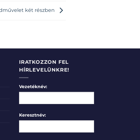
hadművelet két részben
IRATKOZZON FEL
HÍRLEVELÜNKRE!
Vezetéknév:
Keresztnév: