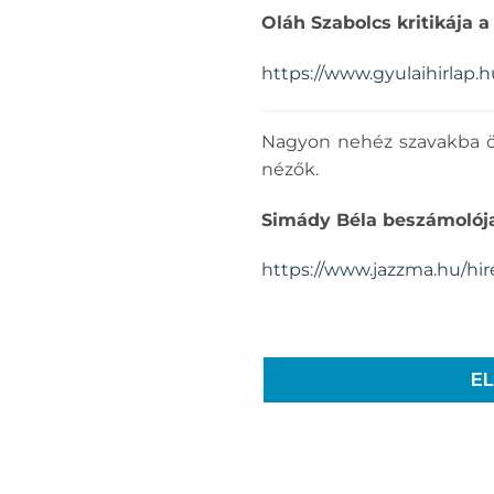
Oláh Szabolcs kritikája a 
https://www.gyulaihirlap.
Nagyon nehéz szavakba ön
nézők.
Simády Béla beszámolója 
https://www.jazzma.hu/hire
E