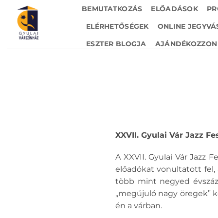
Skip
BEMUTATKOZÁS
ELŐADÁSOK
PR
to
ELÉRHETŐSÉGEK
ONLINE JEGYVÁ
content
ESZTER BLOGJA
AJÁNDÉKOZZON 
XXVII. Gyulai Vár Jazz Fe
A XXVII. Gyulai Vár Jazz 
előadókat vonultatott fel,
több mint negyed évszázad
„megújuló nagy öregek” köz
én a várban.