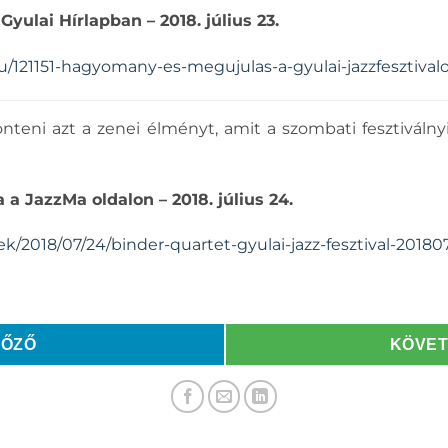
Gyulai Hírlapban – 2018. július 23.
hu/121151-hagyomany-es-megujulas-a-gyulai-jazzfesztival
teni azt a zenei élményt, amit a szombati fesztiváln
a JazzMa oldalon – 2018. július 24.
k/2018/07/24/binder-quartet-gyulai-jazz-fesztival-20180
LŐZŐ
KÖVE