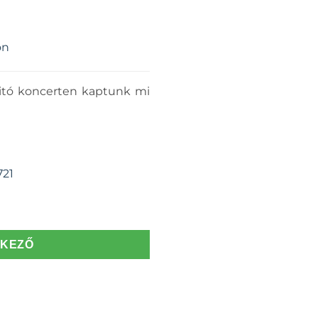
on
yitó koncerten kaptunk mi
721
TKEZŐ