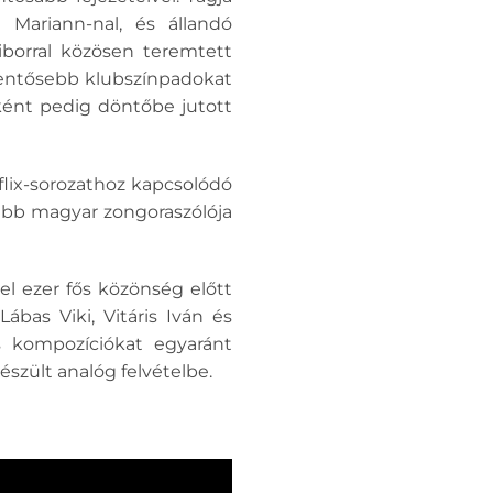
 Mariann-nal, és állandó
iborral közösen teremtett
lentősebb klubszínpadokat
ként pedig döntőbe jutott
flix-sorozathoz kapcsolódó
tabb magyar zongoraszólója
l ezer fős közönség előtt
bas Viki, Vitáris Iván és
s kompozíciókat egyaránt
készült analóg felvételbe.