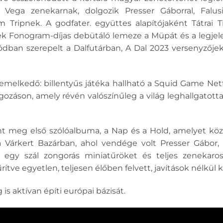
ega zenekarnak, dolgozik Presser Gáborral, Falusi
ripnek. A godfater. együttes alapítójaként Tátrai T
ek Fonogram-díjas debütáló lemeze a Müpát és a legje
zódban szerepelt a Dalfutárban, A Dal 2023 versenyzője
iemelkedő: billentyűs játéka hallható a Squid Game Net
gozáson, amely révén valószínűleg a világ leghallgatot
 meg első szólóalbuma, a Nap és a Hold, amelyet köze
 Várkert Bazárban, ahol vendége volt Presser Gábor, Lá
 egy szál zongorás miniatűröket és teljes zenekaro
rítve egyetlen, teljesen élőben felvett, javítások nélkül 
 is aktívan építi európai bázisát.