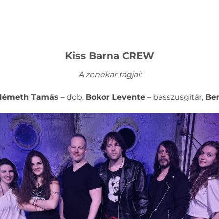
Kiss Barna CREW
A zenekar tagjai:
Németh Tamás
– dob,
Bokor Levente
– basszusgitár,
Ben