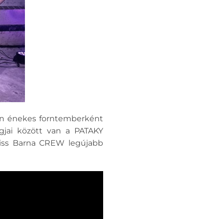
en énekes forntemberként
agjai között van a PATAKY
Kiss Barna CREW legújabb