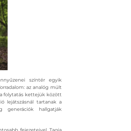
önnyűzenei színtér egyik
orradalom: az analóg múlt
a folytatás kettejük között
ó lejátszásnál tartanak a
g generációk hallgatják
osabb fejezeteivel. Tagja