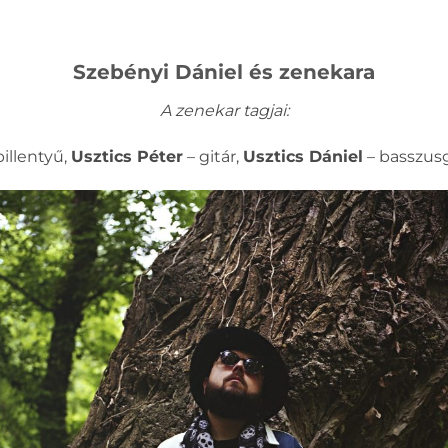
Szebényi Dániel és zenekara
A zenekar tagjai:
illentyű,
Usztics Péter
– gitár,
Usztics Dániel
– basszusg