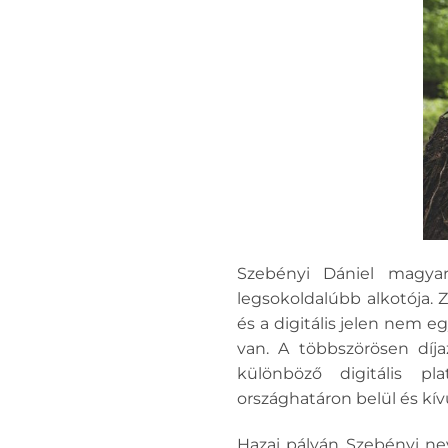
Szebényi Dániel magyar 
legsokoldalúbb alkotója.
és a digitális jelen nem e
van. A többszörösen díja
különböző digitális pl
országhatáron belül és kív
Hazai pályán Szebényi ne