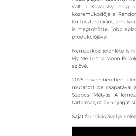
volt a Kowalsky meg a V
közreműködője a Random T
kultuszformációt, amelyn
is megtöltötte. Több epi
produkciójával.
Nemzetközi jelenléte is k
Fly Me to the Moon feldol
az övé.
2025 novemberében jelent
mutatott be csapatával a
Szepesi Mátyás. A lemez
tartalmaz, öt év anyagát sű
Saját formációjával jelenleg