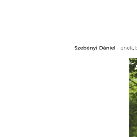
Szebényi Dániel
– ének, b