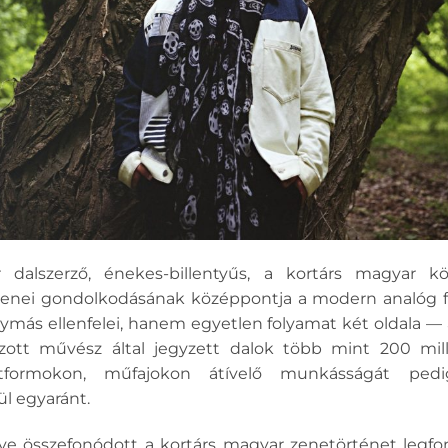
dalszerző, énekes-billentyűs, a kortárs magyar k
 Zenei gondolkodásának középpontja a modern analóg f
gymás ellenfelei, hanem egyetlen folyamat két oldala — 
zott művész által jegyzett dalok több mint 200 milli
atformokon, műfajokon átívelő munkásságát pedi
ül egyaránt.
ve összefonódott a kortárs magyar zenetörténet legfont