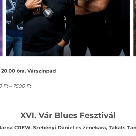
) 20.00 óra, Várszínpad
 Ft – 7500 Ft
XVI. Vár Blues Fesztivál
 Barna CREW, Szebényi Dániel és zenekara, Takáts T