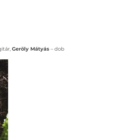
itár,
Geröly Mátyás
– dob