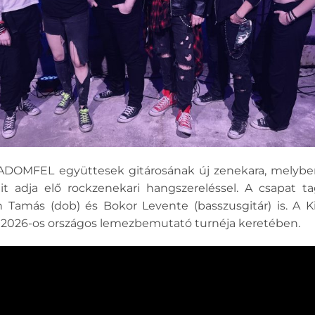
DOMFEL együttesek gitárosának új zenekara, melyb
it adja elő rockzenekari hangszereléssel. A csapat t
Tamás (dob) és Bokor Levente (basszusgitár) is. A 
a 2026-os országos lemezbemutató turnéja keretében.