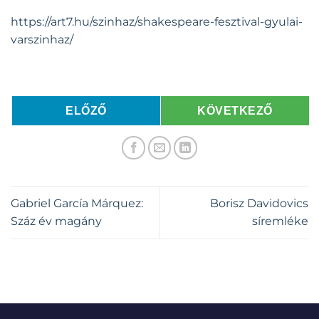
https://art7.hu/szinhaz/shakespeare-fesztival-gyulai-
varszinhaz/
ELŐZŐ
KÖVETKEZŐ
Gabriel García Márquez:
Borisz Davidovics
Száz év magány
síremléke