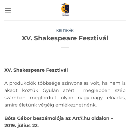
Skip
to
content
KRITIKÁK
XV. Shakespeare Fesztivál
XV. Shakespeare Fesztivál
A produkciók többsége színvonalas volt, ha nem is
akadt köztük Gyulán azért meglepően szép
számban megfordult olyan nagy-nagy előadás,
amire életünk végéig emlékezhetnénk.
Bóta Gábor beszámolója az Art7.hu oldalon –
2019. július 22.