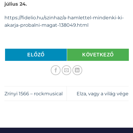
július 24.
https://fidelio.hu/szinhaz/a-hamlettel-mindenki-ki-
akarja-probalni-magat-138049.html
ELŐZŐ
KÖVETKEZŐ
Zrínyi 1566 – rockmusical
Elza, vagy a világ vége