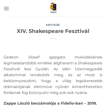
Skip
to
content
KRITIKÁK
XIV. Shakespeare Fesztivál
Gedeon József igazgató működésének
legmaradandóbb emléke alighanem a Shakespeare
Fesztivál lesz Gyulán. Az idén tizennegyedik
alkalommal rendezték meg, és az most is
bebizonyosodott, hogy a világ legsikeresebb
drámaírójának életműve nyilván kimeríthetetlen
forrásnak fog bizonyulni még sok-sok nyárra.
Zappe László beszámolója a Fidelio-ban – 2018.