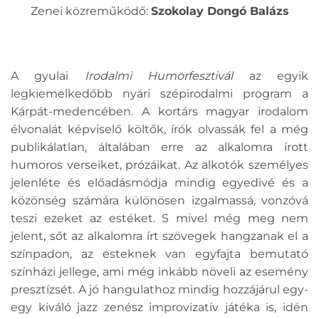
Zenei közreműködő:
Szokolay Dongó Balázs
A gyulai
Irodalmi Humorfesztivál
az egyik
legkiemelkedőbb nyári szépirodalmi program a
Kárpát-medencében. A kortárs magyar irodalom
élvonalát képviselő költők, írók olvassák fel a még
publikálatlan, általában erre az alkalomra írott
humoros verseiket, prózáikat. Az alkotók személyes
jelenléte és előadásmódja mindig egyedivé és a
közönség számára különösen izgalmassá, vonzóvá
teszi ezeket az estéket. S mivel még meg nem
jelent, sőt az alkalomra írt szövegek hangzanak el a
színpadon, az esteknek van egyfajta bemutató
színházi jellege, ami még inkább növeli az esemény
presztízsét. A jó hangulathoz mindig hozzájárul egy-
egy kiváló jazz zenész improvizatív játéka is, idén