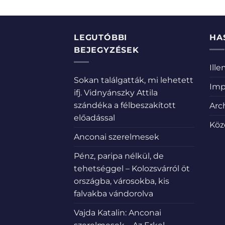
LEGUTÓBBI
HA
BEJEGYZÉSEK
Ill
Sokan találgatták, mi lehetett
Imp
ifj. Vidnyánszky Attila
szándéka a félbeszakított
Arc
előadással
Köz
Anconai szerelmesek
Pénz, paripa nélkül, de
tehetséggel – Kolozsvárról öt
országba, városokba, kis
falvakba vándorolva
Vajda Katalin: Anconai