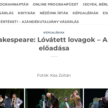
OGRAMNAPTÁR
ONLINE PROGRAMFÜZET
JEGYEK, BÉR
SÁRLÁS
KRITIKÁK
NÉZŐINK ÍRTÁK
KÉPGALÉRIÁK
ES
ÉRTÉKET! – AJÁNDÉKUTALVÁNY VÁSÁRLÁS
KÉPGALÉRIÁK
akespeare: Lóvátett lovagok – A
előadása
Fotók: Kiss Zoltán