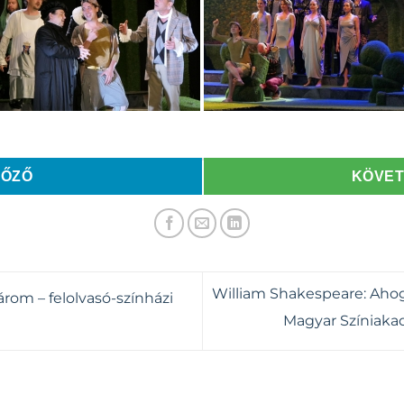
LŐZŐ
KÖVE
William Shakespeare: Ahogy
rom – felolvasó-színházi
Magyar Színiaka