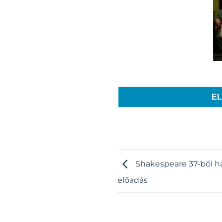
E
Shakespeare 37-ből há
előadás