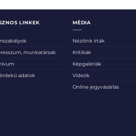
SZNOS LINKEK
MÉDIA
emszabályok
Nézőink írták
resszum, munkatársak
Kritikák
hívum
Képgalériák
érdekű adatok
Videók
Online jegyvásárlás