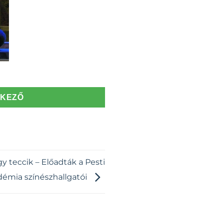
TKEZŐ
 teccik – Előadták a Pesti
démia színészhallgatói