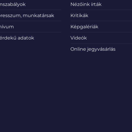
emszabályok
Nézőink írták
resszum, munkatársak
Kritikák
hívum
Képgalériák
érdekű adatok
Videók
Online jegyvásárlás