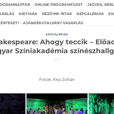
OGRAMNAPTÁR
ONLINE PROGRAMFÜZET
JEGYEK, BÉR
SÁRLÁS
KRITIKÁK
NÉZŐINK ÍRTÁK
KÉPGALÉRIÁK
ES
ÉRTÉKET! – AJÁNDÉKUTALVÁNY VÁSÁRLÁS
KÉPGALÉRIÁK
akespeare: Ahogy teccik – Előad
yar Színiakadémia színészhallg
Fotók: Kiss Zoltán