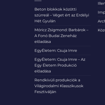
Ill
Beton blokkok közötti
Imp
szürreál – Véget ért az Erdélyi
Hét Gyulán
Arc
Móricz Zsigmond: Barbárok –
Köz
A Fonó Budai Zeneház
előadása
EgyÉletem: Csuja Imre
EgyÉletem: Csuja Imre – Az
Egy Életem Produkció
előadása
Rendkívüli produkciók a
Világirodalmi Klasszikusok
Fesztiválján