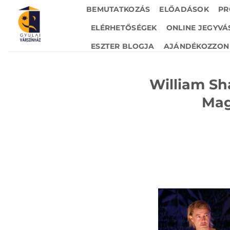
Skip
BEMUTATKOZÁS
ELŐADÁSOK
PR
to
ELÉRHETŐSÉGEK
ONLINE JEGYVÁ
content
ESZTER BLOGJA
AJÁNDÉKOZZON 
William Sh
Mag