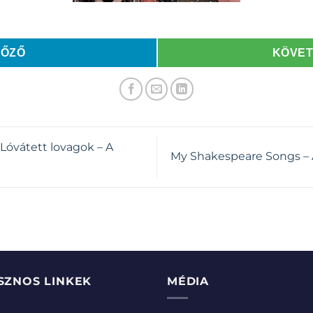
LŐZŐ
KÖVE
Lóvátett lovagok – A
My Shakespeare Songs – 
SZNOS LINKEK
MÉDIA