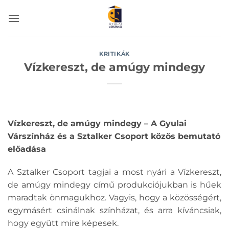
Skip
to
content
KRITIKÁK
Vízkereszt, de amúgy mindegy
Vízkereszt, de amúgy mindegy – A Gyulai
Várszínház és a Sztalker Csoport közös bemutató
előadása
A Sztalker Csoport tagjai a most nyári a Vízkereszt,
de amúgy mindegy című produkciójukban is hűek
maradtak önmagukhoz. Vagyis, hogy a közösségért,
egymásért csinálnak színházat, és arra kíváncsiak,
hogy együtt mire képesek.