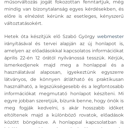
műsorváltozás jogát fokozottan fenntartjuk, még
mindig van bizonytalanság egyes kérdésekben, és
előre is elnézést kérünk az esetleges, kényszerű
változtatásokért.
Hetek óta készítjük elő Szabó György
webmester
irányításával és tervei alapján az új honlapot is,
amelyen az előadásokkal kapcsolatos információkat
április 22-én 12 órától nyilvánossá tesszük. Kérjük,
ismerkedjenek majd meg a honlappal és a
használatával alaposan, igyekeztünk egyszerre
látványos, de könnyen átlátható és praktikusan
használható, a legszükségesebb és a legfontosabb
információkat megmutató honlapot készíteni. Mi
egyre jobban szeretjük, bízunk benne, hogy önök is
meg fogják kedvelni, s akár hosszabb időket
eltöltenek majd a különböző rovatok, előadások
között böngészve. A honlappal kapcsolatban is