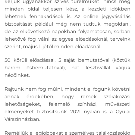
kérjük ugyanakkor szíves türelmüket, nincs még
minden oldal teljesen kész, a kezdeti időkben
lehetnek fennakadások is. Az online jegyvásárlás
biztosítását például még nem tudtuk megoldani,
de az elkövetkező napokban folyamatosan, sorban
lehetővé fog válni az egyes előadásoknál, terveink
szerint, május 1-jétől minden előadásnál.
50 körüli előadással, 5 saját bemutatóval (köztük
három ősbemutatóval), hat fesztivállal várjuk
nézőinket.
Rajtunk nem fog múlni, mindent el fogunk követni
annak érdekében, hogy remek szórakozási
lehetőségeket, felemelő színházi, művészeti
élményeket biztosítsunk 2021 nyarán is a Gyulai
Várszínházban.
Reméljük a legjobbakat a személyes találkozásokig