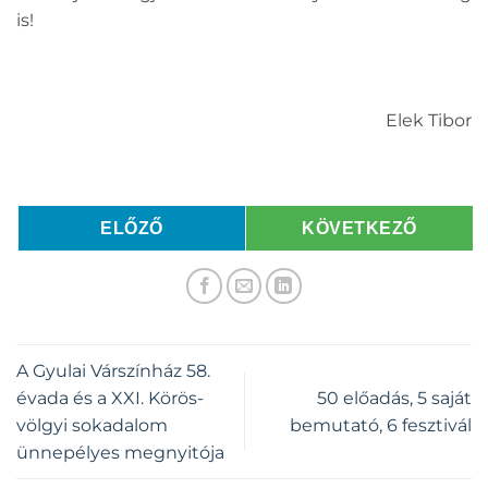
is!
Elek Tibor
ELŐZŐ
KÖVETKEZŐ
A Gyulai Várszínház 58.
évada és a XXI. Körös-
50 előadás, 5 saját
völgyi sokadalom
bemutató, 6 fesztivál
ünnepélyes megnyitója