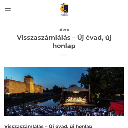
Skip
to
content
HÍREK
Visszaszámlálás – Új évad, új
honlap
Visszaszámlálás – Új évad, új honlap