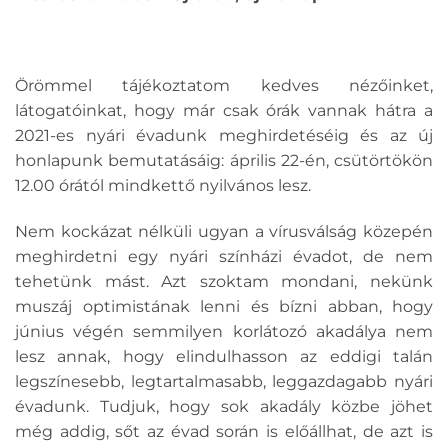
Örömmel tájékoztatom kedves nézőinket,
látogatóinkat, hogy már csak órák vannak hátra a
2021-es nyári évadunk meghirdetéséig és az új
honlapunk bemutatásáig: április 22-én, csütörtökön
12.00 órától mindkettő nyilvános lesz.
Nem kockázat nélküli ugyan a vírusválság közepén
meghirdetni egy nyári színházi évadot, de nem
tehetünk mást. Azt szoktam mondani, nekünk
muszáj optimistának lenni és bízni abban, hogy
június végén semmilyen korlátozó akadálya nem
lesz annak, hogy elindulhasson az eddigi talán
legszínesebb, legtartalmasabb, leggazdagabb nyári
évadunk. Tudjuk, hogy sok akadály közbe jöhet
még addig, sőt az évad során is előállhat, de azt is