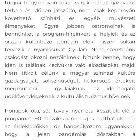
tudjuk, hogy nagyon sokan várják már az igazi, valós
térben és időben játszódó, nem csak képernyőn
követhető színházi és egyéb művészeti
élményeket. Egyre jobban ostromolnak is
bennünket a program-híreinkért a helyiek és az
ország különböző pontjain élők, hiszen sokan
tervezik a nyaralásukat Gyulára. Nem szeretnénk
csalódást okozni nézőinknek, bízunk benne, hogy
idén is találnak kedvükre való előadásokat majd.
Nem titkolt célunk a magyar színházi kultúra
gazdagságát, sokszínűségét, különböző értékeit
megmutatni a gyulaiaknak, az idelátogató
üdülővendégeknek, a kulturális turizmus híveinek.
Hónapok óta, sőt tavaly nyár óta készítjük elő a
programot, 90 százalékban meg is oszthatjuk már
az érdeklődőkkel, de hangsúlyozom ugyanakkor,
hogy a jelen pandémiás időszakban a