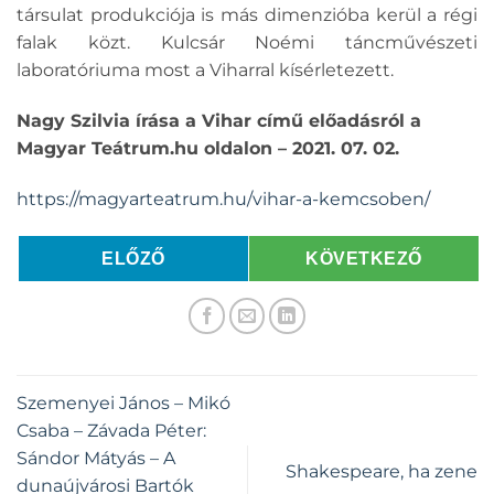
társulat produkciója is más dimenzióba kerül a régi
falak közt. Kulcsár Noémi táncművészeti
laboratóriuma most a Viharral kísérletezett.
Nagy Szilvia írása a Vihar című előadásról a
Magyar Teátrum.hu oldalon – 2021. 07. 02.
https://magyarteatrum.hu/vihar-a-kemcsoben/
ELŐZŐ
KÖVETKEZŐ
Szemenyei János – Mikó
Csaba – Závada Péter:
Sándor Mátyás – A
Shakespeare, ha zene
dunaújvárosi Bartók