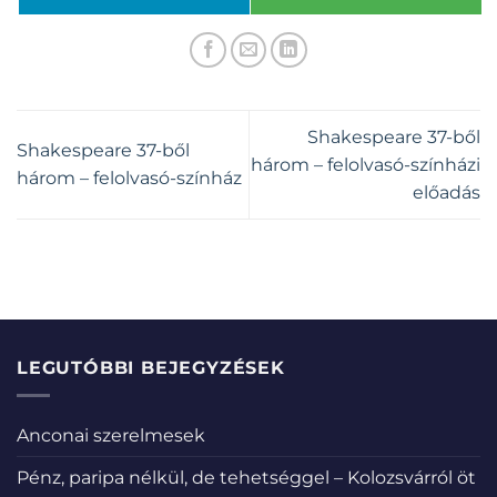
Shakespeare 37-ből
Shakespeare 37-ből
három – felolvasó-színházi
három – felolvasó-színház
előadás
LEGUTÓBBI BEJEGYZÉSEK
Anconai szerelmesek
Pénz, paripa nélkül, de tehetséggel – Kolozsvárról öt