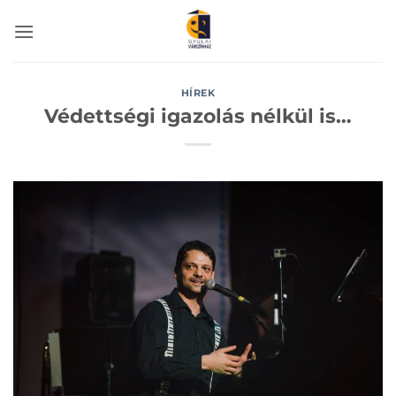
Skip
to
content
HÍREK
Védettségi igazolás nélkül is…