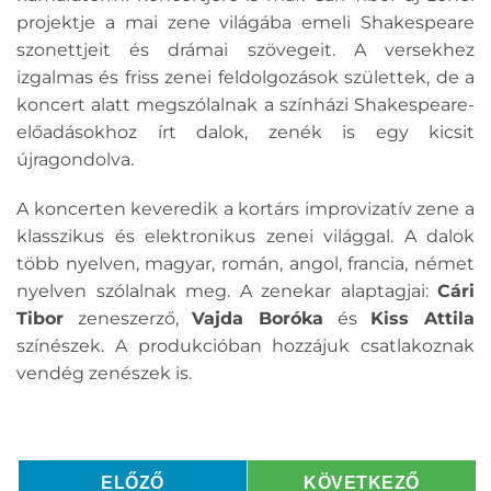
projektje a mai zene világába emeli Shakespeare
szonettjeit és drámai szövegeit. A versekhez
izgalmas és friss zenei feldolgozások születtek, de a
koncert alatt megszólalnak a színházi Shakespeare-
előadásokhoz írt dalok, zenék is egy kicsit
újragondolva.
A koncerten keveredik a kortárs improvizatív zene a
klasszikus és elektronikus zenei világgal. A dalok
több nyelven, magyar, román, angol, francia, német
nyelven szólalnak meg. A zenekar alaptagjai:
Cári
Tibor
zeneszerző,
Vajda Boróka
és
Kiss Attila
színészek. A produkcióban hozzájuk csatlakoznak
vendég zenészek is.
ELŐZŐ
KÖVETKEZŐ