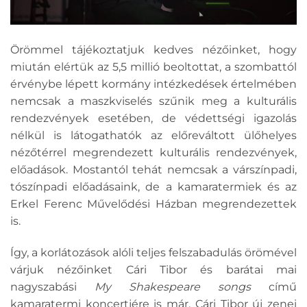
Örömmel tájékoztatjuk kedves nézőinket, hogy
miután elértük az 5,5 millió beoltottat, a szombattól
érvénybe lépett kormány intézkedések értelmében
nemcsak a maszkviselés szűnik meg a kulturális
rendezvények esetében, de védettségi igazolás
nélkül is látogathatók az előreváltott ülőhelyes
nézőtérrel megrendezett kulturális rendezvények,
előadások. Mostantól tehát nemcsak a várszínpadi,
tószínpadi előadásaink, de a kamaratermiek és az
Erkel Ferenc Művelődési Házban megrendezettek
is.
Így, a korlátozások alóli teljes felszabadulás örömével
várjuk nézőinket Cári Tibor és barátai mai
nagyszabási
My Shakespeare songs
című
kamaratermi koncertjére is már. Cári Tibor új zenei