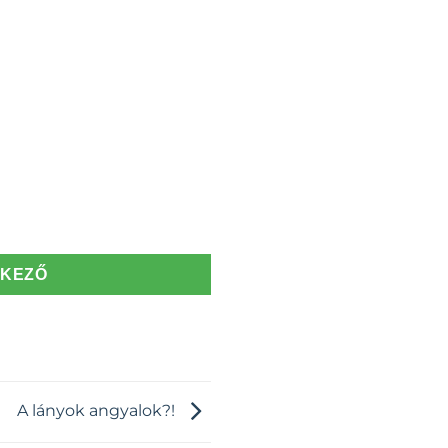
TKEZŐ
A lányok angyalok?!