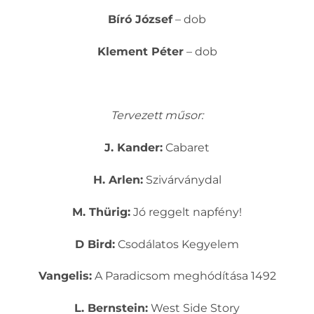
Bíró József
– dob
Klement Péter
– dob
Tervezett műsor:
J. Kander:
Cabaret
H. Arlen:
Szivárványdal
M. Thürig:
Jó reggelt napfény!
D Bird:
Csodálatos Kegyelem
Vangelis:
A Paradicsom meghódítása 1492
L. Bernstein:
West Side Story