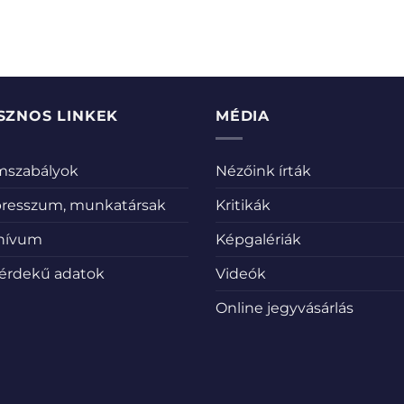
SZNOS LINKEK
MÉDIA
emszabályok
Nézőink írták
resszum, munkatársak
Kritikák
hívum
Képgalériák
érdekű adatok
Videók
Online jegyvásárlás