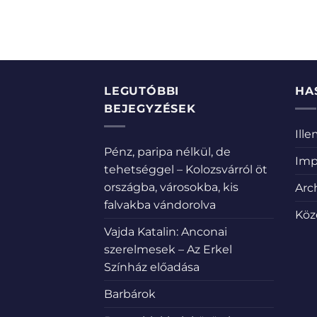
LEGUTÓBBI
HA
BEJEGYZÉSEK
Ill
Pénz, paripa nélkül, de
Imp
tehetséggel – Kolozsvárról öt
országba, városokba, kis
Arc
falvakba vándorolva
Köz
Vajda Katalin: Anconai
szerelmesek – Az Erkel
Színház előadása
Barbárok