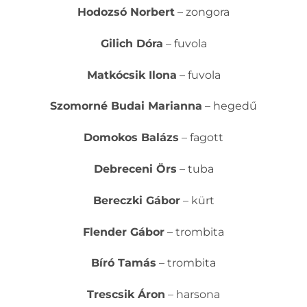
Hodozsó Norbert
– zongora
Gilich Dóra
– fuvola
Matkócsik Ilona
– fuvola
Szomorné Budai Marianna
– hegedű
Domokos Balázs
– fagott
Debreceni Örs
– tuba
Bereczki Gábor
– kürt
Flender Gábor
– trombita
Bíró Tamás
– trombita
Trescsik Áron
– harsona