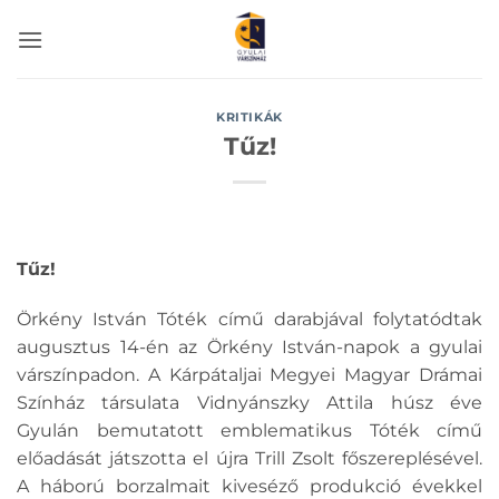
Skip
to
content
KRITIKÁK
Tűz!
Tűz!
Örkény István Tóték című darabjával folytatódtak
augusztus 14-én az Örkény István-napok a gyulai
várszínpadon. A Kárpátaljai Megyei Magyar Drámai
Színház társulata Vidnyánszky Attila húsz éve
Gyulán bemutatott emblematikus Tóték című
előadását játszotta el újra Trill Zsolt főszereplésével.
A háború borzalmait kiveséző produkció évekkel