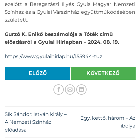
ezelőtt a Beregszászi Illyés Gyula Magyar Nemzeti
Színház és a Gyulai Várszínház együttműködésében
született.
Gurzó K. Enikő beszámolója a Tóték című
előadásról a Gyulai Hírlapban – 2024. 08. 19.
https://www.gyulaihirlap.hu/155944-tuz
ELŐZŐ
KÖVETKEZŐ
Sík Sándor: István király –
Egy, kettő, három – Az
A Nemzeti Színház
ibolya
előadása