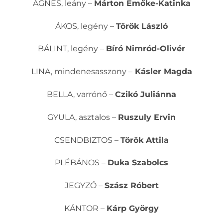
ÁGNES, leány –
Márton Emőke-Katinka
ÁKOS, legény –
Török László
BÁLINT, legény –
Bíró Nimród-Olivér
LINA, mindenesasszony –
Kásler Magda
BELLA, varrónő –
Czikó Juliánna
GYULA, asztalos –
Ruszuly Ervin
CSENDBIZTOS –
Török Attila
PLÉBÁNOS –
Duka Szabolcs
JEGYZŐ –
Szász Róbert
KÁNTOR –
Kárp György