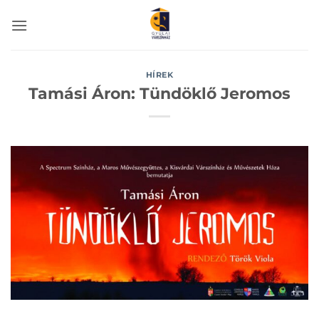
Skip
to
content
HÍREK
Tamási Áron: Tündöklő Jeromos