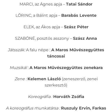
MARCI, az Ágnes apja –
Tatai Sándor
LŐRINC, a Bálint apja –
Barabás Levente
ELEK, az Ákos apja –
Szász Péter
SZABÓNÉ, posztós asszony –
Szász Anna
Játsszák:
A falu népe :
A Maros Művészegyüttes
táncosai
Muzsikál
:
A Maros Művészegyüttes zenekara
Zene :
Kelemen László
(zeneszerző, zenei
szerkesztő)
Koreográfia :
Horváth Zsófia
A koreográfus munkatársa :
Ruszuly Ervin, Farkas