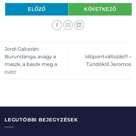
ELŐZŐ
KÖVETKEZŐ
Jordi Galcerán:
Burundanga, avagy a
Időpontváltozás!!! –
maszk, a baszk meg a
Tündöklő Jeromos
cucc
LEGUTÓBBI BEJEGYZÉSEK