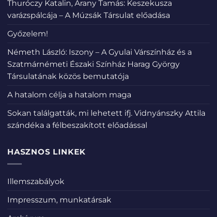
Thuróczy Katalin, Arany Tamás: Keszekusza
varázspálcája – A Múzsák Társulat előadása
Győzelem!
Németh László: Iszony – A Gyulai Várszínház és a
Szatmárnémeti Északi Színház Harag György
Társulatának közös bemutatója
A hatalom célja a hatalom maga
Sokan találgatták, mi lehetett ifj. Vidnyánszky Attila
szándéka a félbeszakított előadással
HASZNOS LINKEK
Illemszabályok
Impresszum, munkatársak