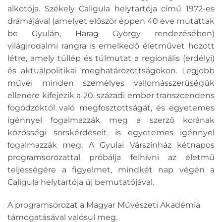
alkotója. Székely Caligula helytartója című 1972-es
drámájával (amelyet először éppen 40 éve mutattak
be Gyulán, Harag György rendezésében)
világirodalmi rangra is emelkedő életművet hozott
létre, amely túllép és túlmutat a regionális (erdélyi)
és aktuálpolitikai meghatározottságokon. Legjobb
művei minden személyes vallomásszerűségük
ellenére kifejezik a 20. századi ember transzcendens
fogódzóktól való megfosztottságát, és egyetemes
igénnyel fogalmazzák meg a szerző korának
közösségi sorskérdéseit. is egyetemes igénnyel
fogalmazzák meg. A Gyulai Várszínház kétnapos
programsorozattal próbálja felhívni az életmű
teljességére a figyelmet, mindkét nap végén a
Caligula helytartója új bemutatójával.
A programsorozat a Magyar Művészeti Akadémia
támogatásával valósul meg.