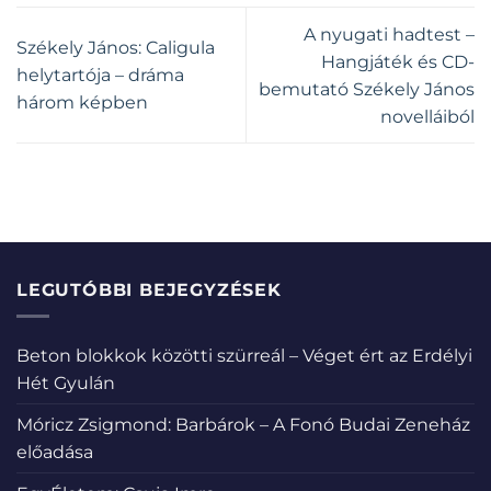
A nyugati hadtest –
Székely János: Caligula
Hangjáték és CD-
helytartója – dráma
bemutató Székely János
három képben
novelláiból
LEGUTÓBBI BEJEGYZÉSEK
Beton blokkok közötti szürreál – Véget ért az Erdélyi
Hét Gyulán
Móricz Zsigmond: Barbárok – A Fonó Budai Zeneház
előadása