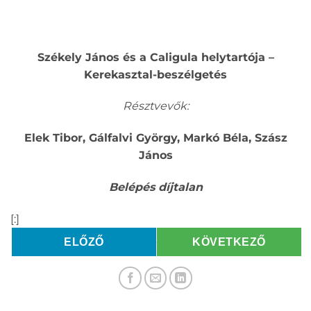
Székely János és a Caligula helytartója –
Kerekasztal-beszélgetés
Résztvevők:
Elek Tibor, Gálfalvi György, Markó Béla, Szász
János
Belépés díjtalan
[:]
ELŐZŐ
KÖVETKEZŐ