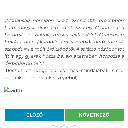
„Manapság nemigen akad sikeresebb, erősebben
ható magyar drámaíró, mint Székely Csaba. (…) A
Semmit se bánok másfél évtizeddel Ceausescu
bukása után játszódik, ám szereplői nem tudnak
szabadulni a múlt örökségétől. A sajátos nézőpontot
itt is egy gyerek hozza be, aki a testében hordozza a
diktatúra bűneit.”
(Részlet az Idegenek és más színdarabok című
drámakötetének fülszövegéből)
ELŐZŐ
KÖVETKEZŐ