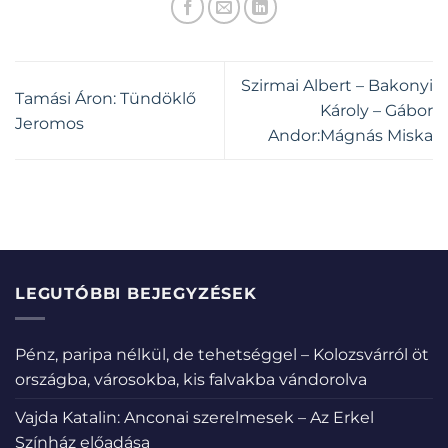
Szirmai Albert – Bakonyi
Tamási Áron: Tündöklő
Károly – Gábor
Jeromos
Andor:Mágnás Miska
LEGUTÓBBI BEJEGYZÉSEK
Pénz, paripa nélkül, de tehetséggel – Kolozsvárról öt
országba, városokba, kis falvakba vándorolva
Vajda Katalin: Anconai szerelmesek – Az Erkel
Színház előadása