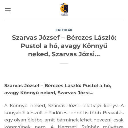
Skip
to
content
KRITIKÁK
Szarvas József – Bérczes László:
Pustol a hó, avagy Könnyű
neked, Szarvas Józsi…
Szarvas József – Bérczes László: Pustol a hó,
avagy Könnyű neked, Szarvas Józsi…
A Könnyű neked, Szarvas Józsi… életrajzi könyv. A
könyvből készült előadói est ennél is több. Beavatás
egy olyan életbe, amit bárminek lehet nevezni, csak
könnyűnek nem. A Nemzeti Színház művésze