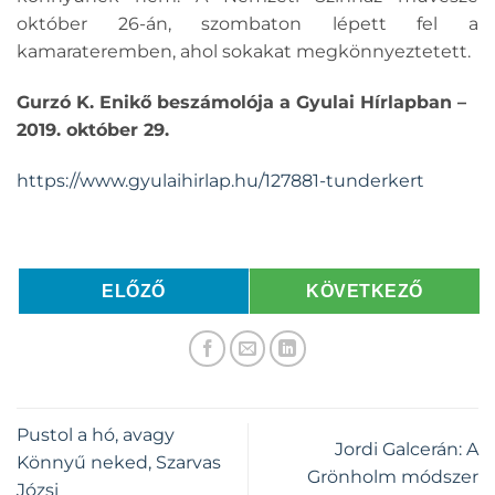
október 26-án, szombaton lépett fel a
kamarateremben, ahol sokakat megkönnyeztetett.
Gurzó K. Enikő beszámolója a Gyulai Hírlapban –
2019. október 29.
https://www.gyulaihirlap.hu/127881-tunderkert
ELŐZŐ
KÖVETKEZŐ
Pustol a hó, avagy
Jordi Galcerán: A
Könnyű neked, Szarvas
Grönholm módszer
Józsi