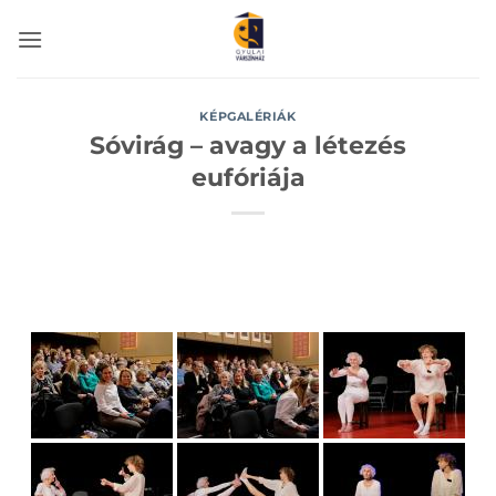
Skip
to
content
KÉPGALÉRIÁK
Sóvirág – avagy a létezés
eufóriája