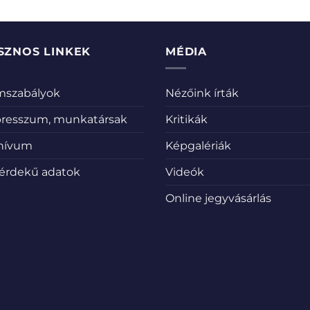
SZNOS LINKEK
MÉDIA
emszabályok
Nézőink írták
resszum, munkatársak
Kritikák
hívum
Képgalériák
érdekű adatok
Videók
Online jegyvásárlás