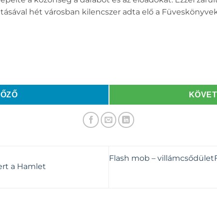
sával hét városban kilencszer adta elő a Füveskönyveke
LŐZŐ
KÖVE
Flash mob – villámcsődület
ert a Hamlet