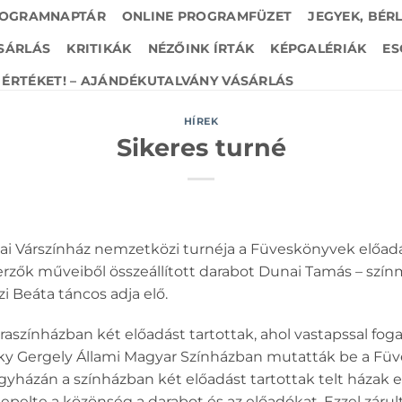
OGRAMNAPTÁR
ONLINE PROGRAMFÜZET
JEGYEK, BÉR
SÁRLÁS
KRITIKÁK
NÉZŐINK ÍRTÁK
KÉPGALÉRIÁK
ES
ÉRTÉKET! – AJÁNDÉKUTALVÁNY VÁSÁRLÁS
HÍREK
Sikeres turné
lai Várszínház nemzetközi turnéja a Füveskönyvek előad
zők műveiből összeállított darabot Dunai Tamás – színm
 Beáta táncos adja elő.
araszínházban két előadást tartottak, ahol vastapssal fog
y Gergely Állami Magyar Színházban mutatták be a Fü
regyházán a színházban két előadást tartottak telt házak e
elte a közönség a darabot és az előadókat. Ezzel zárult