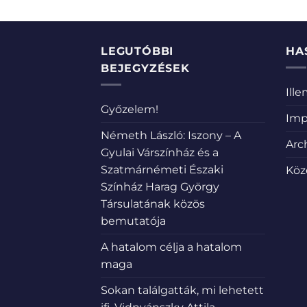
LEGUTÓBBI
HA
BEJEGYZÉSEK
Ill
Győzelem!
Imp
Németh László: Iszony – A
Arc
Gyulai Várszínház és a
Szatmárnémeti Északi
Köz
Színház Harag György
Társulatának közös
bemutatója
A hatalom célja a hatalom
maga
Sokan találgatták, mi lehetett