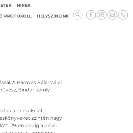
LETEK
HÍREK
Ő PROTOKOLL
HELYSZÍNEINK
ással. A Hamvas Béla-Márai
űvész, Binder Károly –
adták a produkciót,
veskönyveket szintén nagy
lőtt, 29-én pedig a pécsi
 az a sorozat, amelynek