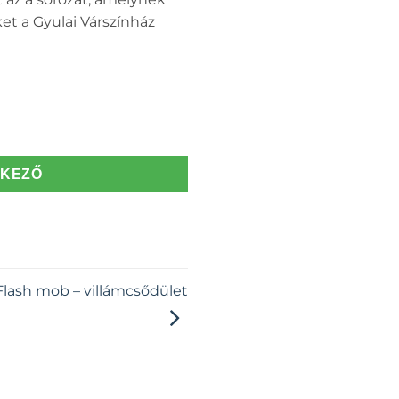
t a Gyulai Várszínház
TKEZŐ
Flash mob – villámcsődület