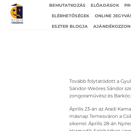
Skip
BEMUTATKOZÁS
ELŐADÁSOK
PR
to
ELÉRHETŐSÉGEK
ONLINE JEGYVÁ
content
ESZTER BLOGJA
AJÁNDÉKOZZON 
Tovább folytatódott a Gyu
Sándor-Weöres Sándor szer
zongoraművész és Barkóczi
Április 23-án az Aradi Kam
másnap Temesváron a Csik
sikerrel. Április 28-án Nyí
Harmadik Színházban ünnep