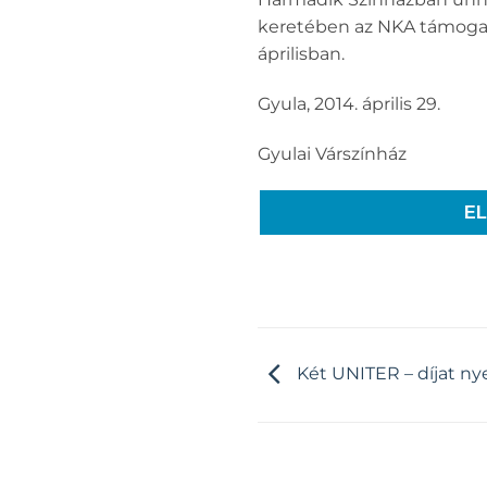
keretében az NKA támogatá
áprilisban.
Gyula, 2014. április 29.
Gyulai Várszínház
E
Két UNITER – díjat ny