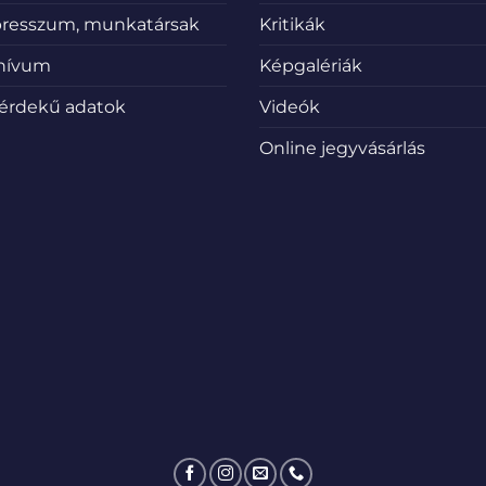
resszum, munkatársak
Kritikák
hívum
Képgalériák
érdekű adatok
Videók
Online jegyvásárlás