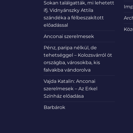
Sokan találgatták, mi lehetett
Imp
ifj. Vidnyánszky Attila
szándéka a félbeszakított
Arc
előadással
Köz
Anconai szerelmesek
Pénz, paripa nélkül, de
tehetséggel – Kolozsvárról öt
országba, városokba, kis
falvakba vándorolva
Vajda Katalin: Anconai
szerelmesek – Az Erkel
Színház előadása
Barbárok