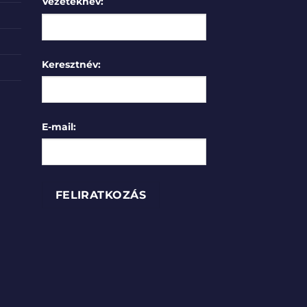
Vezetéknév:
Keresztnév:
E-mail: