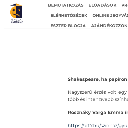
Skip
BEMUTATKOZÁS
ELŐADÁSOK
PR
to
ELÉRHETŐSÉGEK
ONLINE JEGYVÁ
content
ESZTER BLOGJA
AJÁNDÉKOZZON 
Shakespeare, ha papíron
Nagyszerű érzés volt egy
több és intenzívebb színhá
Rosznáky Varga Emma írás
https://art7.hu/szinhaz/gyu