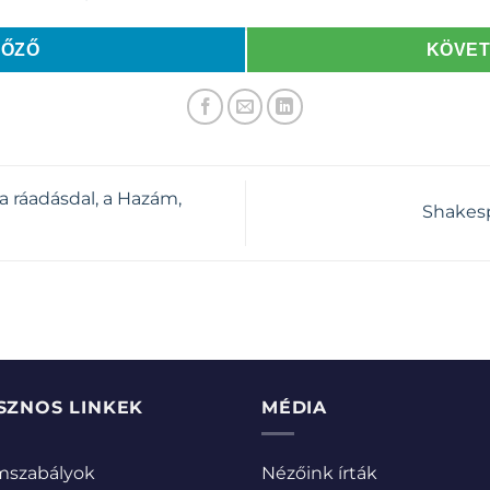
LŐZŐ
KÖVE
 a ráadásdal, a Hazám,
Shakesp
SZNOS LINKEK
MÉDIA
emszabályok
Nézőink írták