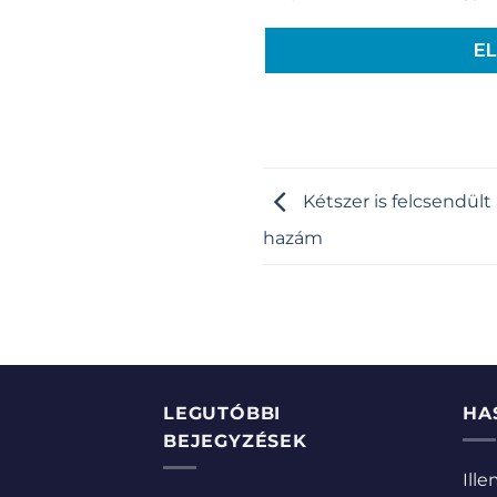
E
Kétszer is felcsendült
hazám
LEGUTÓBBI
HA
BEJEGYZÉSEK
Ill