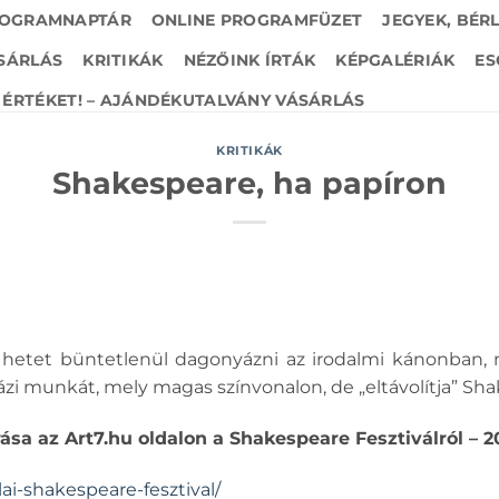
OGRAMNAPTÁR
ONLINE PROGRAMFÜZET
JEGYEK, BÉR
SÁRLÁS
KRITIKÁK
NÉZŐINK ÍRTÁK
KÉPGALÉRIÁK
ES
ÉRTÉKET! – AJÁNDÉKUTALVÁNY VÁSÁRLÁS
KRITIKÁK
Shakespeare, ha papíron
 hetet büntetlenül dagonyázni az irodalmi kánonban,
zi munkát, mely magas színvonalon, de „eltávolítja” Shak
a az Art7.hu oldalon a Shakespeare Fesztiválról – 202
lai-shakespeare-fesztival/