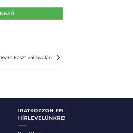
TKEZŐ
eare Fesztivál Gyulán
IRATKOZZON FEL
HÍRLEVELÜNKRE!