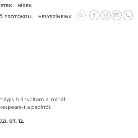
LETEK
HÍREK
Ő PROTOKOLL
HELYSZÍNEINK
 mégis hiányoltam a minél
espeare-t a papírról.
1. 07. 12.