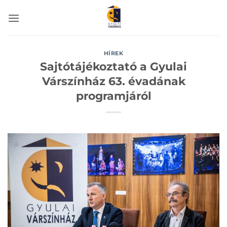
Skip
to
content
HÍREK
Sajtótájékoztató a Gyulai
Várszínház 63. évadának
programjáról