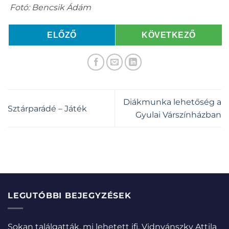
Fotó: Bencsik Ádám
ELŐZŐ
KÖVETKEZŐ
Diákmunka lehetőség a
Sztárparádé – Játék
Gyulai Várszínházban
LEGUTÓBBI BEJEGYZÉSEK
Sokan találgatták, mi lehetett ifj. Vidnyánszky Attila