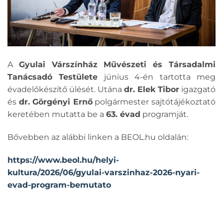
A
Gyulai Várszínház Művészeti és Társadalmi
Tanácsadó Testülete
június 4-én tartotta meg
évadelőkészítő ülését. Utána
dr. Elek Tibor
igazgató
és
dr. Görgényi Ernő
polgármester sajtótájékoztató
keretében mutatta be a
63. évad
programját.
Bővebben az alábbi linken a BEOL.hu oldalán:
https://www.beol.hu/helyi-
kultura/2026/06/gyulai-varszinhaz-2026-nyari-
evad-program-bemutato