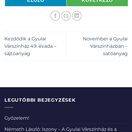
ELŐZŐ
KÖVETKEZŐ
Kezdődik a Gyulai
November a Gyulai
Várszínház 49. évada –
Várszínházban –
sajtóanyag
satóanyag
LEGUTÓBBI BEJEGYZÉSEK
Győzelem!
Németh László: Iszony – A Gyulai Várszínház és a