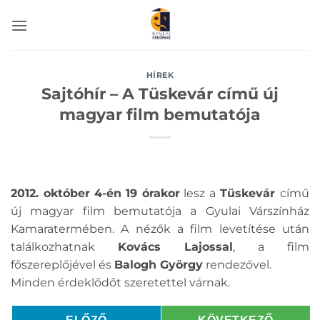
Skip
to
content
HÍREK
Sajtóhír – A Tüskevár című új
magyar film bemutatója
2012. október 4-én
19 órakor
lesz a
Tüskevár
című
új magyar film bemutatója a Gyulai Várszínház
Kamaratermében. A nézők a film levetítése után
találkozhatnak
Kovács Lajossal
, a film
főszereplőjével és
Balogh György
rendezővel.
Minden érdeklődőt szeretettel várnak.