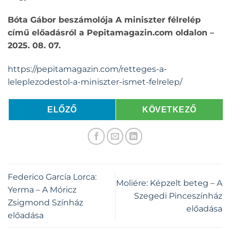
Bóta Gábor beszámolója A miniszter félrelép
című előadásról a Pepitamagazin.com oldalon –
2025. 08. 07.
https://pepitamagazin.com/retteges-a-
leleplezodestol-a-miniszter-ismet-felrelep/
ELŐZŐ
KÖVETKEZŐ
Federico García Lorca:
Moliére: Képzelt beteg – A
Yerma – A Móricz
Szegedi Pinceszínház
Zsigmond Színház
előadása
előadása