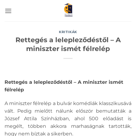
Skip
to
content
KRITIKÁK
Rettegés a lelepleződéstől – A
miniszter ismét félrelép
Rettegés a lelepleződéstől – A miniszter ismét
félrelép
A miniszter félrelép a bulvár komédiák klasszikusává
vált. Pedig mielőtt nálunk először bemutatták a
József Attila Színházban, ahol 500 előadást is
megélt, többen akkora marhaságnak tartották,
hogy nem bíztak a sikerben.