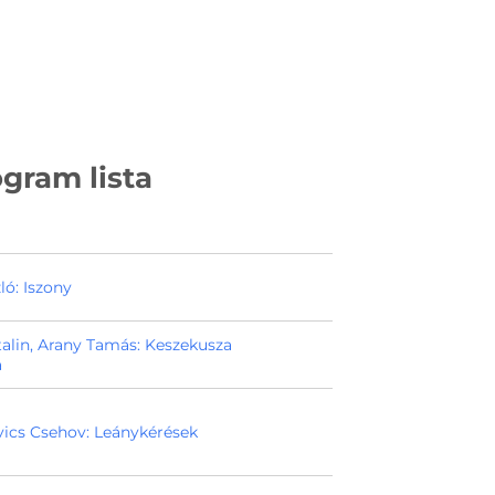
gram lista
ó: Iszony
alin, Arany Tamás: Keszekusza
a
ics Csehov: Leánykérések