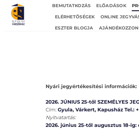
Skip
BEMUTATKOZÁS
ELŐADÁSOK
PR
to
ELÉRHETŐSÉGEK
ONLINE JEGYVÁ
content
ESZTER BLOGJA
AJÁNDÉKOZZON 
Nyári jegyértékesítési információk:
2026. JÚNIUS
25-től
SZEMÉLYES JE
Cím:
Gyula, Várkert, Kapusház
Tel.:
Nyitvatartás:
2026. június 25-től augusztus 18-ig: 