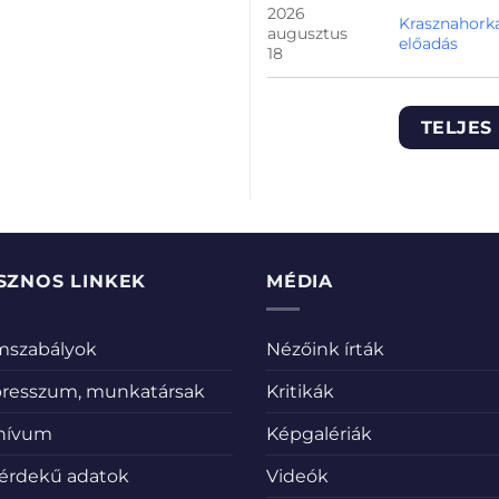
2026
Krasznahorka
augusztus
előadás
18
TELJES
SZNOS LINKEK
MÉDIA
emszabályok
Nézőink írták
resszum, munkatársak
Kritikák
hívum
Képgalériák
érdekű adatok
Videók