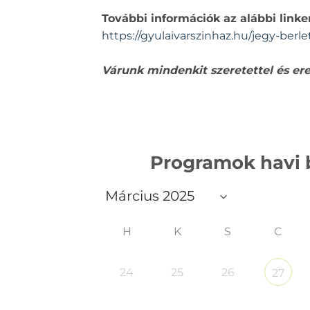
További információk az alábbi linke
https://gyulaivarszinhaz.hu/jegy-berle
Várunk mindenkit szeretettel és er
Programok havi
H
K
S
C
24
25
26
27