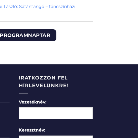
i László: Sátántangó – táncszínházi
 PROGRAMNAPTÁR
IRATKOZZON FEL
HÍRLEVELÜNKRE!
Vezetéknév:
Keresztnév: