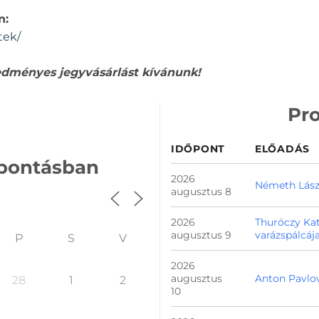
n:
tek/
edményes jegyvásárlást kívánunk!
Pro
IDŐPONT
ELŐADÁS
 bontásban
2026
Németh Lászl
augusztus 8
2026
Thuróczy Kat
augusztus 9
varázspálcáj
P
S
V
2026
augusztus
Anton Pavlov
28
1
2
10