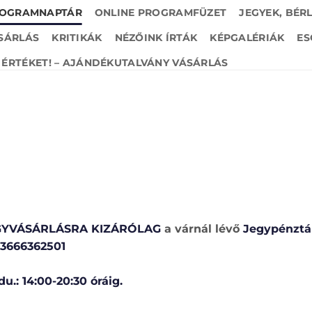
OGRAMNAPTÁR
ONLINE PROGRAMFÜZET
JEGYEK, BÉR
SÁRLÁS
KRITIKÁK
NÉZŐINK ÍRTÁK
KÉPGALÉRIÁK
ES
ÉRTÉKET! – AJÁNDÉKUTALVÁNY VÁSÁRLÁS
GYVÁSÁRLÁSRA KIZÁRÓLAG
a várnál lévő
Jegypénzt
 +3666362501
du.: 14:00-20:30 óráig.