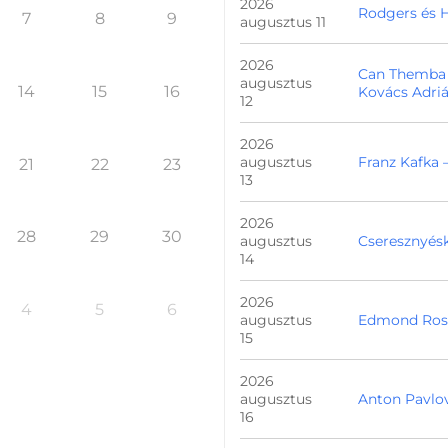
2026
Rodgers és 
7
8
9
augusztus 11
2026
Can Themba 
augusztus
14
15
16
Kovács Adriá
12
2026
augusztus
Franz Kafka 
21
22
23
13
2026
28
29
30
augusztus
Cseresznyésk
14
2026
4
5
6
augusztus
Edmond Rost
15
2026
augusztus
Anton Pavlov
16