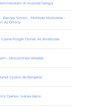
Hammerstein: A muzsika hangja
– Barney Simon – Mothobi Mutloatse –
n: Az Öltöny
– Czene-Polgár Donát: Az átváltozás
ert – táncszínházi előadás
and: Cyrano de Bergerac
ics Csehov: Ivánka bácsi