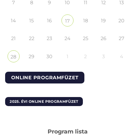
7
8
9
10
11
12
13
14
15
16
18
19
20
17
21
22
23
24
25
26
27
29
30
1
2
3
4
28
ONLINE PROGRAMFÜZET
2025. ÉVI ONLINE PROGRAMFÜZET
Program lista