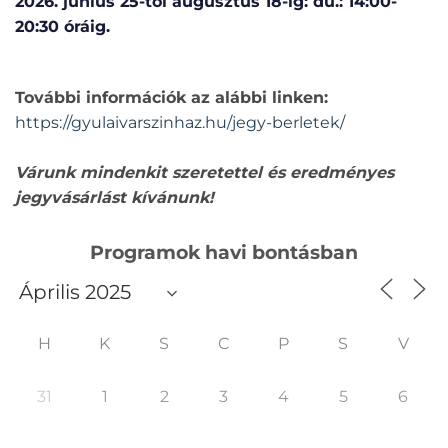
2026. június 25-től augusztus 18-ig: du.: 14:00-
20:30 óráig.
További információk az alábbi linken:
https://gyulaivarszinhaz.hu/jegy-berletek/
Várunk mindenkit szeretettel és eredményes
jegyvásárlást kívánunk!
Programok havi bontásban
H
K
S
C
P
S
V
31
1
2
3
4
5
6