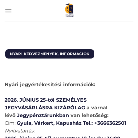
Skip
to
content
NYÁRI KEDVEZMÉNYEK, INFORMÁCIÓK
Nyári jegyértékesítési információk:
2026. JÚNIUS
25-től
SZEMÉLYES
JEGYVÁSÁRLÁSRA KIZÁRÓLAG
a várnál
lévő
Jegypénztárunkban
van lehetőség:
Cím:
Gyula, Várkert, Kapusház
Tel.: +3666362501
Nyitvatartás: