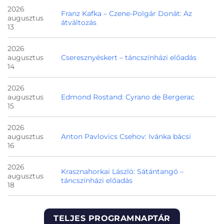
2026
Franz Kafka – Czene-Polgár Donát: Az
augusztus
átváltozás
13
2026
augusztus
Cseresznyéskert – táncszínházi előadás
14
2026
augusztus
Edmond Rostand: Cyrano de Bergerac
15
2026
augusztus
Anton Pavlovics Csehov: Ivánka bácsi
16
2026
Krasznahorkai László: Sátántangó –
augusztus
táncszínházi előadás
18
TELJES PROGRAMNAPTÁR