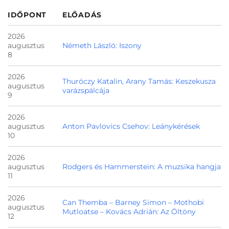
IDŐPONT
ELŐADÁS
2026
augusztus
Németh László: Iszony
8
2026
Thuróczy Katalin, Arany Tamás: Keszekusza
augusztus
varázspálcája
9
2026
augusztus
Anton Pavlovics Csehov: Leánykérések
10
2026
augusztus
Rodgers és Hammerstein: A muzsika hangja
11
2026
Can Themba – Barney Simon – Mothobi
augusztus
Mutloatse – Kovács Adrián: Az Öltöny
12