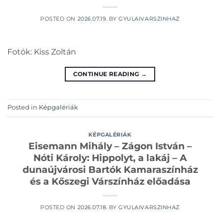
POSTED ON
2026.07.19.
BY
GYULAIVARSZINHAZ
Fotók: Kiss Zoltán
CONTINUE READING
→
Posted in
Képgalériák
KÉPGALÉRIÁK
Eisemann Mihály – Zágon István –
Nóti Károly: Hippolyt, a lakáj – A
dunaújvárosi Bartók Kamaraszínház
és a Kőszegi Várszínház előadása
POSTED ON
2026.07.18.
BY
GYULAIVARSZINHAZ