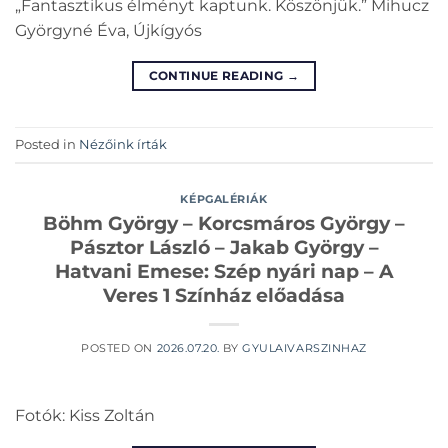
„Fantasztikus élményt kaptunk. Köszönjük.” Mihucz
Györgyné Éva, Újkígyós
CONTINUE READING
→
Posted in
Nézőink írták
KÉPGALÉRIÁK
Böhm György – Korcsmáros György –
Pásztor László – Jakab György –
Hatvani Emese: Szép nyári nap – A
Veres 1 Színház előadása
POSTED ON
2026.07.20.
BY
GYULAIVARSZINHAZ
Fotók: Kiss Zoltán