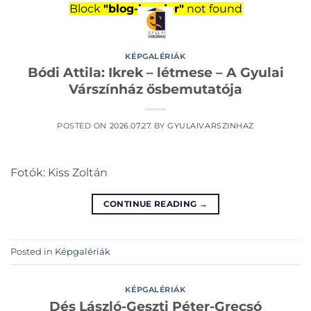
Skip
Block
"blog-header"
not found
to
content
KÉPGALÉRIÁK
Bódi Attila: Ikrek – létmese – A Gyulai
Várszínház ősbemutatója
POSTED ON
2026.07.27.
BY
GYULAIVARSZINHAZ
Fotók: Kiss Zoltán
CONTINUE READING
→
Posted in
Képgalériák
KÉPGALÉRIÁK
Dés László-Geszti Péter-Grecsó