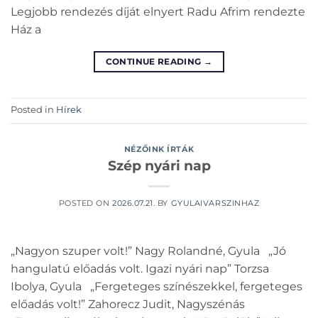
Legjobb rendezés díját elnyert Radu Afrim rendezte
Ház a
CONTINUE READING
→
Posted in
Hírek
NÉZŐINK ÍRTÁK
Szép nyári nap
POSTED ON
2026.07.21.
BY
GYULAIVARSZINHAZ
„Nagyon szuper volt!” Nagy Rolandné, Gyula „Jó
hangulatú előadás volt. Igazi nyári nap” Torzsa
Ibolya, Gyula „Fergeteges színészekkel, fergeteges
előadás volt!” Zahorecz Judit, Nagyszénás