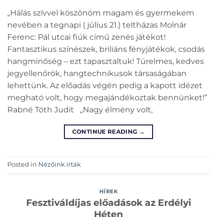
„Hálás szívvel köszönöm magam és gyermekem
nevében a tegnapi ( július 21.) teltházas Molnár
Ferenc: Pál utcai fiúk című zenés játékot!
Fantasztikus színészek, briliáns fényjátékok, csodás
hangminőség – ezt tapasztaltuk! Türelmes, kedves
jegyellenőrök, hangtechnikusok társaságában
lehettünk. Az előadás végén pedig a kapott idézet
megható volt, hogy megajándékoztak bennünket!”
Rabné Tóth Judit „Nagy élmény volt,
CONTINUE READING
→
Posted in
Nézőink írták
HÍREK
Fesztiváldíjas előadások az Erdélyi
Héten