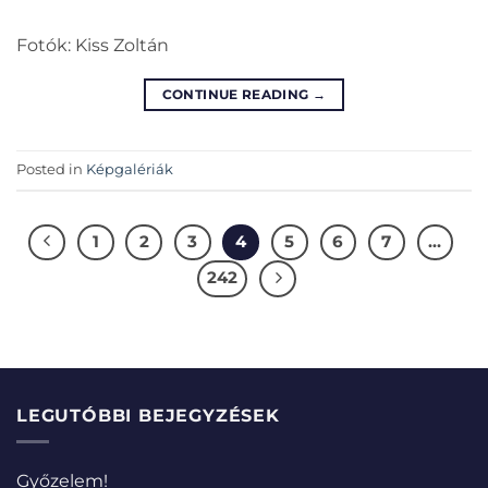
Fotók: Kiss Zoltán
CONTINUE READING
→
Posted in
Képgalériák
1
2
3
4
5
6
7
…
242
LEGUTÓBBI BEJEGYZÉSEK
Győzelem!