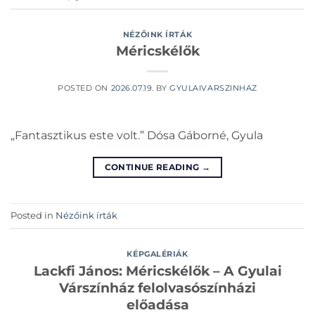
NÉZŐINK ÍRTÁK
Méricskélők
POSTED ON
2026.07.19.
BY
GYULAIVARSZINHAZ
„Fantasztikus este volt.” Dósa Gáborné, Gyula
CONTINUE READING
→
Posted in
Nézőink írták
KÉPGALÉRIÁK
Lackfi János: Méricskélők – A Gyulai
Várszínház felolvasószínházi
előadása