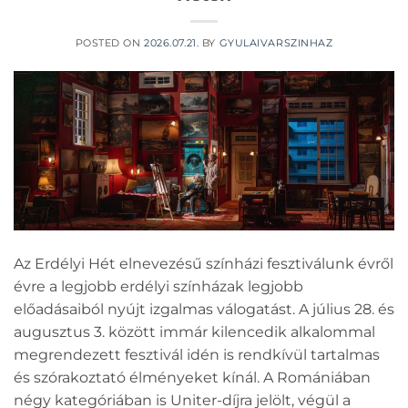
POSTED ON
2026.07.21.
BY
GYULAIVARSZINHAZ
Az Erdélyi Hét elnevezésű színházi fesztiválunk évről
évre a legjobb erdélyi színházak legjobb
előadásaiból nyújt izgalmas válogatást. A július 28. és
augusztus 3. között immár kilencedik alkalommal
megrendezett fesztivál idén is rendkívül tartalmas
és szórakoztató élményeket kínál. A Romániában
négy kategóriában is Uniter-díjra jelölt, végül a