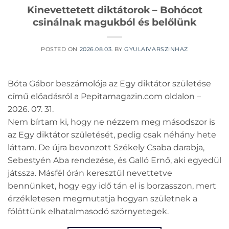
Kinevettetett diktátorok – Bohócot
csinálnak magukból és belőlünk
POSTED ON
2026.08.03.
BY
GYULAIVARSZINHAZ
Bóta Gábor beszámolója az Egy diktátor születése
című előadásról a Pepitamagazin.com oldalon –
2026. 07. 31.
Nem bírtam ki, hogy ne nézzem meg másodszor is
az Egy diktátor születését, pedig csak néhány hete
láttam. De újra bevonzott Székely Csaba darabja,
Sebestyén Aba rendezése, és Galló Ernő, aki egyedül
játssza. Másfél órán keresztül nevettetve
bennünket, hogy egy idő tán el is borzasszon, mert
érzékletesen megmutatja hogyan születnek a
fölöttünk elhatalmasodó szörnyetegek.