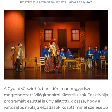
POSTED ON
2026.08.04.
BY
GYULAIVARSZINHAZ
A Gyulai Várszínházban idén már negyedszer
megrendezett Világirodalmi Klasszikusok Fesztiválja
programját ezúttal is úgy állítottuk össze, hogy a
változatos műfajú előadások között minél szélesebb