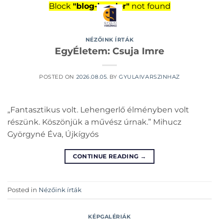
Skip
Block
"blog-header"
not found
to
content
NÉZŐINK ÍRTÁK
EgyÉletem: Csuja Imre
POSTED ON
2026.08.05.
BY
GYULAIVARSZINHAZ
„Fantasztikus volt. Lehengerlő élményben volt
részünk. Köszönjük a művész úrnak.” Mihucz
Györgyné Éva, Újkígyós
CONTINUE READING
→
Posted in
Nézőink írták
KÉPGALÉRIÁK