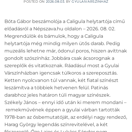
POSTED ON
2026.08.03.
BY
GYULAIVARSZINHAZ
Bóta Gábor beszámolója a Caligula helytartója című
előadásról a Népszava.hu oldalon – 2026. 08. 02.
Megrendülök és bámulok, hogy a Caligula
helytartója még mindig milyen ütős darab. Pedig
muzeális lehetne már, ódonul poros, hiszen avíttnak
gondolt szószínház. Jobbára csak ácsorognak a
szereplők és vitatkoznak. Ráadásul most a Gyulai
Várszínházban igencsak túlkoros a szereposztás.
Ketten nyolcvanon túl vannak, két fiatal színészt
leszámítva a többiek hetvenen felül. Patinás
darabhoz jeles határon túli magyar színészek.
Székely János – ennyi idő után ki merem mondani –
remekművének éppen a gyulai várban tartották
1978-ban az ősbemutatóját, az erdélyi nagy rendező,
Harag György legendás színrevitelével, a két
főszereplő, Őze Lajos és Lukács Sándor nem