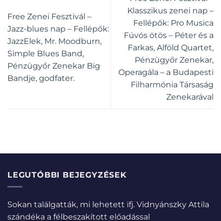
Klasszikus zenei nap –
Free Zenei Fesztivál –
Fellépők: Pro Musica
Jazz-blues nap – Fellépők:
Fúvós ötös – Péter és a
JazzElek, Mr. Moodburn,
Farkas, Alföld Quartet,
Simple Blues Band,
Pénzügyőr Zenekar,
Pénzügyőr Zenekar Big
Operagála – a Budapesti
Bandje, godfater.
Filharmónia Társaság
Zenekarával
LEGUTÓBBI BEJEGYZÉSEK
Sokan találgatták, mi lehetett ifj. Vidnyánszky Attila
szándéka a félbeszakított előadással