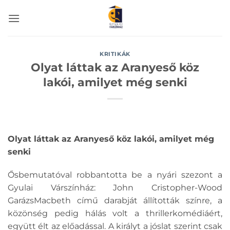
Skip
to
content
KRITIKÁK
Olyat láttak az Aranyeső köz
lakói, amilyet még senki
Olyat láttak az Aranyeső köz lakói, amilyet még
senki
Ősbemutatóval robbantotta be a nyári szezont a
Gyulai Várszínház: John Cristopher-Wood
GarázsMacbeth című darabját állították színre, a
közönség pedig hálás volt a thrillerkomédiáért,
együtt élt az előadással. A királyt a jóslat szerint csak