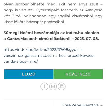
olyan ember ölhette meg, akit nem anya szült –
hogy is van ez? Gyorstalpaló Macbeth az Aranyeső
köz 3-ból, valahonnan egy angliai kisvárosból, egy
kissé lökött házaspár garázsából.
Sümegi Noémi beszámolója az Index.hu oldalon
a GarázsMacbeth című előadásról – 2023. 07. 08.
https://index.hu/kultur/2023/07/08/gyulai-
varszinhaz-garazsmacbeth-arkosi-arpad-kovacs-
vanda-sipos-imre/
ELŐZŐ
KÖVETKEZŐ
Free Zenei Fesztivál –