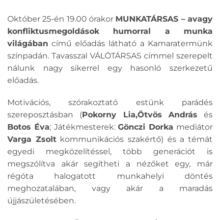
Október 25-én 19.00 órakor
MUNKATÁRSAS – avagy
konfliktusmegoldások humorral a munka
világában
című előadás látható a Kamaratermünk
színpadán. Tavasszal VÁLÓTÁRSAS címmel szerepelt
nálunk nagy sikerrel egy hasonló szerkezetű
előadás.
Motivációs, szórakoztató estünk parádés
szereposztásban (
Pokorny Lia,Ötvös András
és
Botos Éva
; Játékmesterek:
Gönczi Dorka
mediátor
Varga Zsolt
kommunikációs szakértő) és a témát
egyedi megközelítéssel, több generációt is
megszólítva akár segítheti a nézőket egy, már
régóta halogatott munkahelyi döntés
meghozatalában, vagy akár a maradás
újjászületésében.