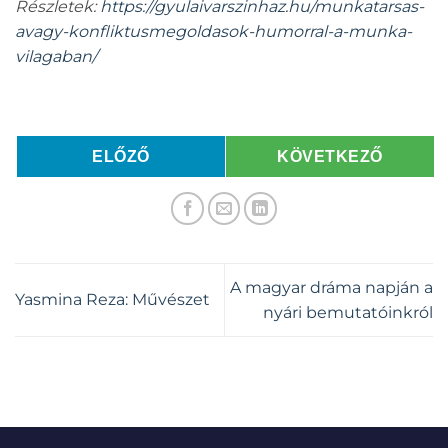
Részletek:
https://gyulaivarszinhaz.hu/munkatarsas-
avagy-konfliktusmegoldasok-humorral-a-munka-
vilagaban/
ELŐZŐ
KÖVETKEZŐ
A magyar dráma napján a
Yasmina Reza: Művészet
nyári bemutatóinkról