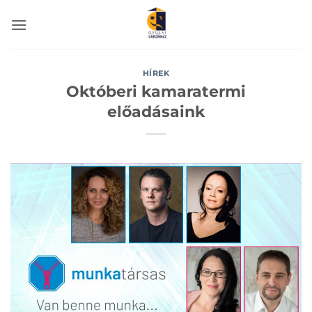
Skip
to
content
HÍREK
Októberi kamaratermi
előadásaink