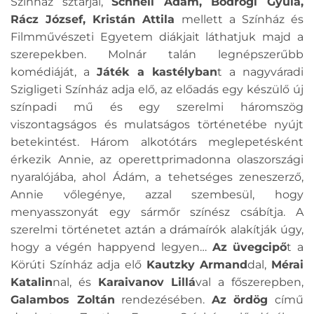
Színház sztárjai,
Schnell Ádám, Bodrogi Gyula,
Rácz József, Kristán Attila
mellett a Színház és
Filmművészeti Egyetem diákjait láthatjuk majd a
szerepekben. Molnár talán legnépszerűbb
komédiáját, a
Játék a kastélyban
t a nagyváradi
Szigligeti Színház adja elő, az előadás egy készülő új
színpadi mű és egy szerelmi háromszög
viszontagságos és mulatságos történetébe nyújt
betekintést. Három alkotótárs meglepetésként
érkezik Annie, az operettprimadonna olaszországi
nyaralójába, ahol Ádám, a tehetséges zeneszerző,
Annie vőlegénye, azzal szembesül, hogy
menyasszonyát egy sármőr színész csábítja. A
szerelmi történetet aztán a drámaírók alakítják úgy,
hogy a végén happyend legyen…
Az üvegcipő
t a
Körúti Színház adja elő
Kautzky Armand
dal,
Mérai
Katalin
nal, és
Karaivanov Lillá
val a főszerepben,
Galambos Zoltán
rendezésében.
Az ördög
című