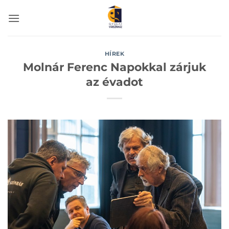
Skip
to
content
HÍREK
Molnár Ferenc Napokkal zárjuk
az évadot