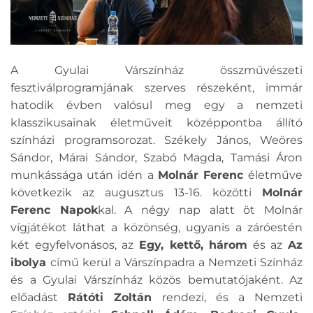
A Gyulai Várszínház összművészeti
fesztiválprogramjának szerves részeként, immár
hatodik évben valósul meg egy a nemzeti
klasszikusainak életműveit középpontba állító
színházi programsorozat. Székely János, Weöres
Sándor, Márai Sándor, Szabó Magda, Tamási Áron
munkássága után idén a
Molnár Ferenc
életműve
következik az augusztus 13-16. közötti
Molnár
Ferenc Napok
kal. A négy nap alatt öt Molnár
vígjátékot láthat a közönség, ugyanis a záróestén
két egyfelvonásos, az
Egy, kettő, három
és az
Az
ibolya
című kerül a Várszínpadra a Nemzeti Színház
és a Gyulai Várszínház közös bemutatójaként. Az
előadást
Rátóti Zoltán
rendezi, és a Nemzeti