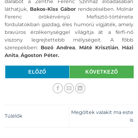
darabot a Zenthe Ferenc Színház előadásában
láthatjuk,
Bakos-Kiss Gábor
rendezésében. Molnár
Ferenc örökérvényű Mefisztó-története
fordulatokban gazdag, éles humorú vígjáték, amely
bravúros érzékenységgel világítja át a férfi-nő
viszony legrejtettebb mélységeit. A főbb
szerepekben:
Bozó Andrea
,
Máté Krisztián
,
Házi
Anita
,
Ágoston Péter.
ELŐZŐ
KÖVETKEZŐ
Megöltek valakit ma este
Túlélők
is