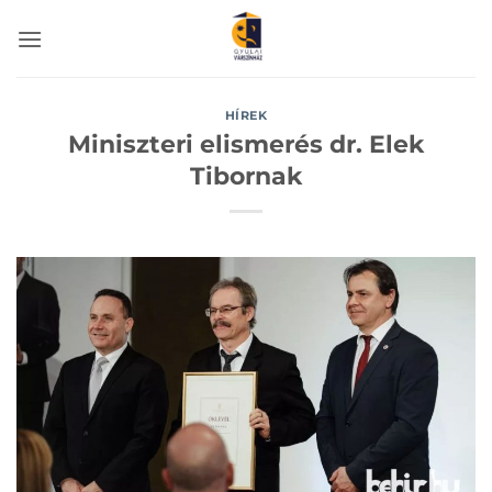
Skip
to
content
HÍREK
Miniszteri elismerés dr. Elek
Tibornak