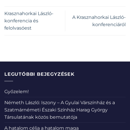
Krasznahorkai László-
A Krasznahorkai László-
konferencia és
konferenciáról
felolvasóest
LEGUTÓBBI BEJEGYZÉSEK
Győzelem!
Németh László: Iszony – A Gyulai Várszínház és a
Szatmárnémeti Északi Színház Harag György
Társulatának közös bemutatója
A hatalom célja a hatalom maga