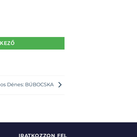
TKEZŐ
ános Dénes: BÚBOCSKA
IRATKOZZON FEL