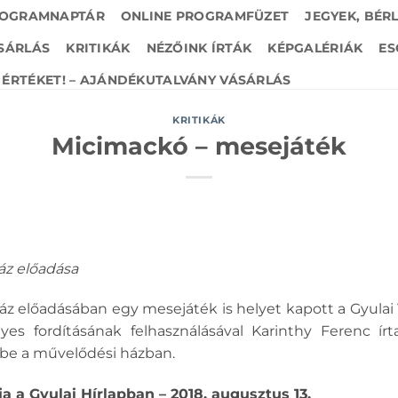
OGRAMNAPTÁR
ONLINE PROGRAMFÜZET
JEGYEK, BÉR
SÁRLÁS
KRITIKÁK
NÉZŐINK ÍRTÁK
KÉPGALÉRIÁK
ES
ÉRTÉKET! – AJÁNDÉKUTALVÁNY VÁSÁRLÁS
KRITIKÁK
Micimackó – mesejáték
áz előadása
áz előadásában egy mesejáték is helyet kapott a Gyulai 
yes fordításának felhasználásával Karinthy Ferenc írt
be a művelődési házban.
 a Gyulai Hírlapban – 2018. augusztus 13.