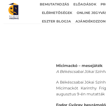
Skip
BEMUTATKOZÁS
ELŐADÁSOK
PR
to
ELÉRHETŐSÉGEK
ONLINE JEGYVÁ
content
ESZTER BLOGJA
AJÁNDÉKOZZON 
Micimackó – mesejáték
A Békéscsabai Jókai Szính
A Békéscsabai Jókai Szính
Micimackót Karinthy Frig
augusztus 9-én mutatták 
Fodor György beszámolója