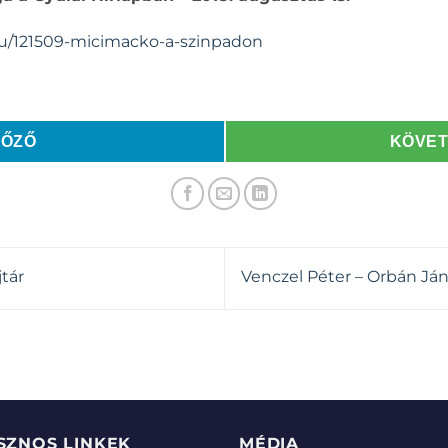
.hu/121509-micimacko-a-szinpadon
LŐZŐ
KÖVE
jtár
Venczel Péter – Orbán J
SZNOS LINKEK
MÉDIA