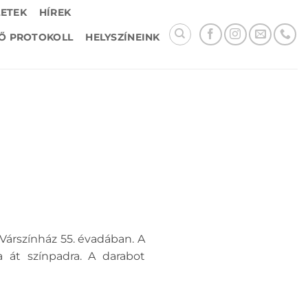
LETEK
HÍREK
Ő PROTOKOLL
HELYSZÍNEINK
Várszínház 55. évadában. A
a át színpadra. A darabot