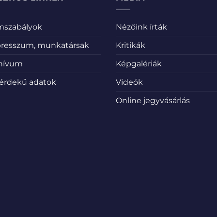
emszabályok
Nézőink írták
resszum, munkatársak
Kritikák
hívum
Képgalériák
érdekű adatok
Videók
Online jegyvásárlás