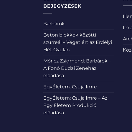
BEJEGYZÉSEK
Ill
Barbárok
Imp
Beton blokkok közötti
Arc
szürreál – Véget ért az Erdélyi
Hét Gyulán
Köz
Móricz Zsigmond: Barbárok –
A Fonó Budai Zeneház
előadása
EgyÉletem: Csuja Imre
EgyÉletem: Csuja Imre – Az
Egy Életem Produkció
előadása