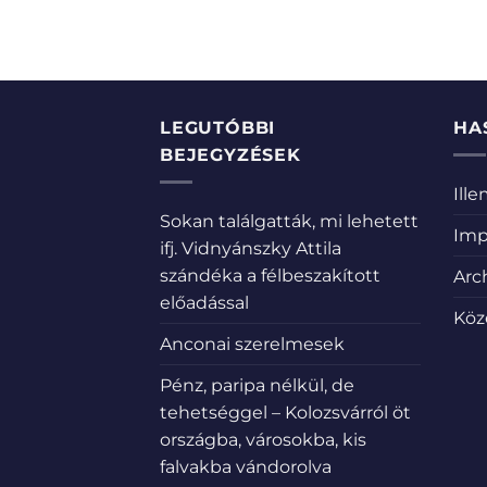
LEGUTÓBBI
HA
BEJEGYZÉSEK
Ill
Sokan találgatták, mi lehetett
Imp
ifj. Vidnyánszky Attila
szándéka a félbeszakított
Arc
előadással
Köz
Anconai szerelmesek
Pénz, paripa nélkül, de
tehetséggel – Kolozsvárról öt
országba, városokba, kis
falvakba vándorolva