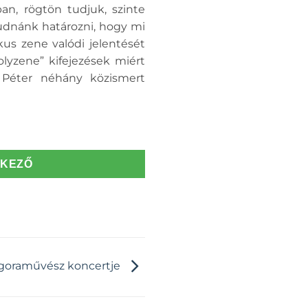
an, rögtön tudjuk, szinte
udnánk határozni, hogy mi
kus zene valódi jelentését
olyzene” kifejezések miért
h Péter néhány közismert
TKEZŐ
ngoraművész koncertje