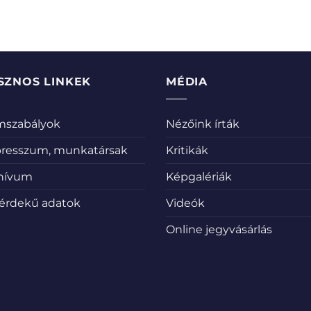
SZNOS LINKEK
MÉDIA
emszabályok
Nézőink írták
resszum, munkatársak
Kritikák
hívum
Képgalériák
érdekű adatok
Videók
Online jegyvásárlás