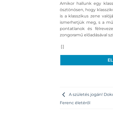
Amikor hallunk egy klass
ösztönösen, hogy klasszi
is a klasszikus zene való
ismerhetjük meg, s a művé
pontatlanok és félrevez
zongoramű előadásával szín
[:]
E
A születés jogán! D
Ferenc életéről