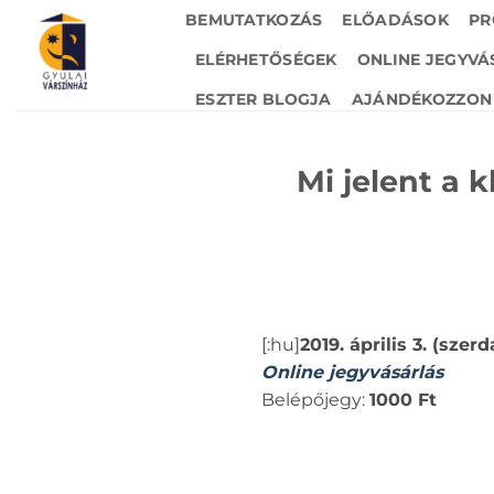
Skip
BEMUTATKOZÁS
ELŐADÁSOK
PR
to
ELÉRHETŐSÉGEK
ONLINE JEGYVÁ
content
ESZTER BLOGJA
AJÁNDÉKOZZON 
Mi jelent a 
[:hu]
2019. április 3. (sze
Online jegyvásárlás
Belépőjegy:
1000 Ft