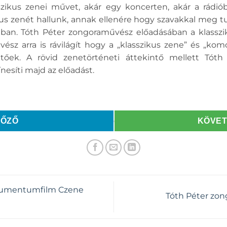
zikus zenei művet, akár egy koncerten, akár a rádiób
kus zenét hallunk, annak ellenére hogy szavakkal meg t
jában. Tóth Péter zongoraművész előadásában a klasszi
sz arra is rávilágít hogy a „klasszikus zene” és „kom
etőek. A rövid zenetörténeti áttekintő mellett Tót
esíti majd az előadást.
LŐZŐ
KÖVE
okumentumfilm Czene
Tóth Péter zo