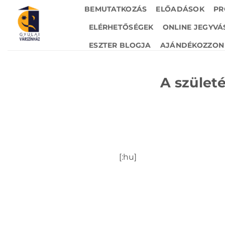
Skip
BEMUTATKOZÁS
ELŐADÁSOK
PR
to
ELÉRHETŐSÉGEK
ONLINE JEGYVÁ
content
ESZTER BLOGJA
AJÁNDÉKOZZON 
A szület
[:hu]