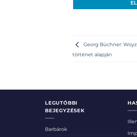
E
Georg Büchner: Woyze
történet alapján
LEGUTÓBBI
HA
BEJEGYZÉSEK
Ill
Barbárok
Imp