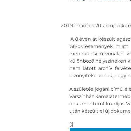
március 20-án új doku
A 8 éven át készült egész
’56-os események miatt L
menekülési útvonalán vi
különböző helyszíneken ké
nem látott archív felvét
bizonyítéka annak, hogy h
A születés jogán! című él
Várszínház kamaratermében
dokumentumfilm-díjas Varg
után készült el új dokume
[:]