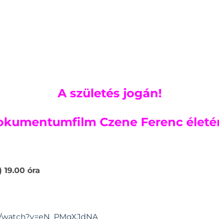
A születés jogán!
kumentumfilm Czene Ferenc életér
) 19.00 óra
m/watch?v=eN_PMqXJdNA