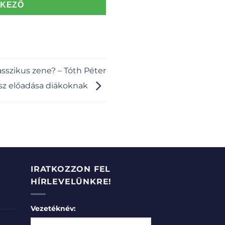
TKEZŐ
lasszikus zene? – Tóth Péter
z előadása diákoknak
IRATKOZZON FEL
HÍRLEVELÜNKRE!
Vezetéknév: