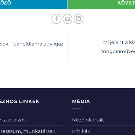
LŐZŐ
KÖVE
Mi jelent a k
ck – paneldráma egy igaz
zongoraművés
SZNOS LINKEK
MÉDIA
emszabályok
Nézőink írták
resszum, munkatársak
Kritikák