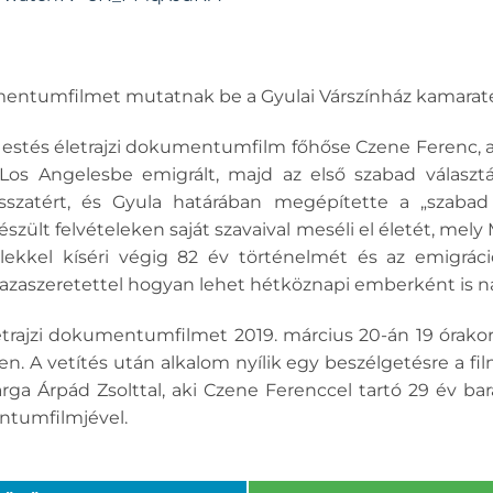
mentumfilmet mutatnak be a Gyulai Várszínház kamara
 estés életrajzi dokumentumfilm főhőse Czene Ferenc, a
os Angelesbe emigrált, majd az első szabad választá
sszatért, és Gyula határában megépítette a „szabad
szült felvételeken saját szavaival meséli el életét, me
elekkel kíséri végig 82 év történelmét és az emigráci
azaszeretettel hogyan lehet hétköznapi emberként is n
etrajzi dokumentumfilmet 2019. március 20-án 19 órakor
. A vetítés után alkalom nyílik egy beszélgetésre a film
a Árpád Zsolttal, aki Czene Ferenccel tartó 29 év bar
ntumfilmjével.