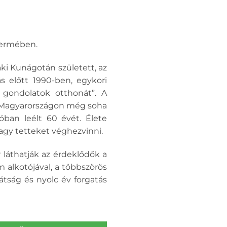
termében.
ki Kunágotán született, az
s előtt 1990-ben, egykori
 gondolatok otthonát”. A
ly Magyarországon még soha
óban leélt 60 évét. Élete
agy tetteket véghezvinni.
 láthatják az érdeklődők a
 alkotójával, a többszörös
átság és nyolc év forgatás