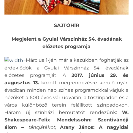
SAJTÓHÍR
Megjelent a Gyulai Várszínház 54. évadának
előzetes programja
Március 1-jén már a kezükben foghatják az
érdeklődők a Gyulai Várszínház 54. évadának
előzetes programját. A
2017. június 29. és
augusztus 13.
között megrendezésre kerülő nyári
évadban minden nap színes programokkal várjuk a
nézőket a 600 éves vár udvarán, a tószínpadon és a
város különböző terein felállított színpadokon.
Három új színházi bemutatót rendezünk:
W.
Shakespeare-Felix Mendelssohn: Szentivánéji
álom –
táncjátékot,
Arany János: A nagyidai