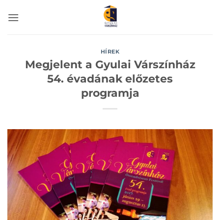
Skip
to
content
HÍREK
Megjelent a Gyulai Várszínház
54. évadának előzetes
programja