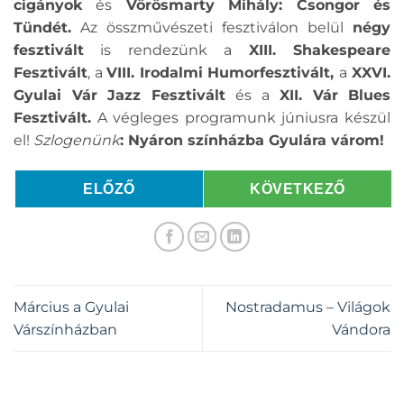
cigányok
és
Vörösmarty Mihály: Csongor és
Tündét.
Az összművészeti fesztiválon belül
négy
fesztivált
is rendezünk a
XIII. Shakespeare
Fesztivált
, a
VIII. Irodalmi Humorfesztivál
t,
a
XXVI.
Gyulai Vár Jazz Fesztivál
t
és a
XII. Vár Blues
Fesztivált.
A végleges programunk júniusra készül
el!
Szlogenünk
: Nyáron színházba Gyulára várom!
ELŐZŐ
KÖVETKEZŐ
Március a Gyulai
Nostradamus – Világok
Várszínházban
Vándora