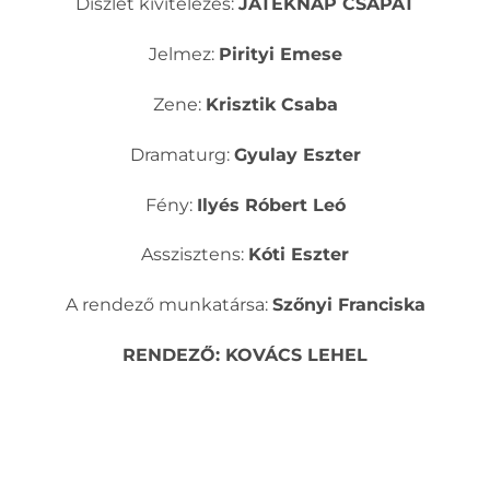
Díszlet kivitelezés:
JÁTÉKNAP CSAPAT
Jelmez:
Pirityi Emese
Zene:
Krisztik Csaba
Dramaturg:
Gyulay Eszter
Fény:
Ilyés Róbert Leó
Asszisztens:
Kóti Eszter
A rendező munkatársa:
Szőnyi Franciska
RENDEZŐ: KOVÁCS LEHEL