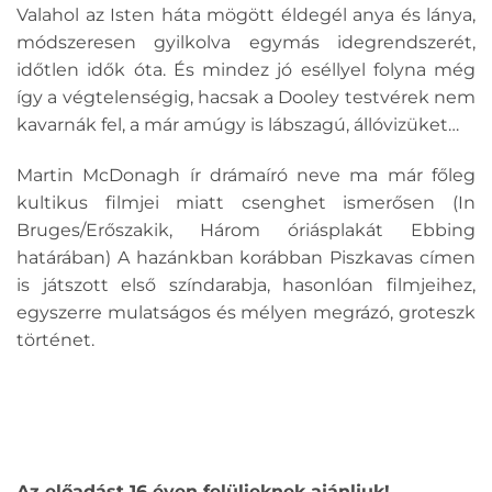
Valahol az Isten háta mögött éldegél anya és lánya,
módszeresen gyilkolva egymás idegrendszerét,
időtlen idők óta. És mindez jó eséllyel folyna még
így a végtelenségig, hacsak a Dooley testvérek nem
kavarnák fel, a már amúgy is lábszagú, állóvizüket…
Martin McDonagh ír drámaíró neve ma már főleg
kultikus filmjei miatt csenghet ismerősen (In
Bruges/Erőszakik, Három óriásplakát Ebbing
határában) A hazánkban korábban Piszkavas címen
is játszott első színdarabja, hasonlóan filmjeihez,
egyszerre mulatságos és mélyen megrázó, groteszk
történet.
Az előadást 16 éven felülieknek ajánljuk!