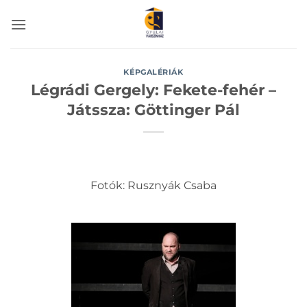
Skip
to
content
KÉPGALÉRIÁK
Légrádi Gergely: Fekete-fehér –
Játssza: Göttinger Pál
Fotók: Rusznyák Csaba