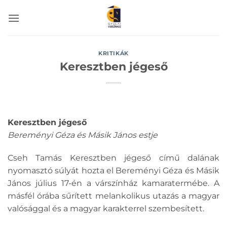
Skip
to
content
KRITIKÁK
Keresztben jégeső
Keresztben jégeső
Bereményi Géza és Másik János estje
Cseh Tamás Keresztben jégeső című dalának
nyomasztó súlyát hozta el Bereményi Géza és Másik
János július 17-én a várszínház kamaratermébe. A
másfél órába sűrített melankolikus utazás a magyar
valósággal és a magyar karakterrel szembesített.