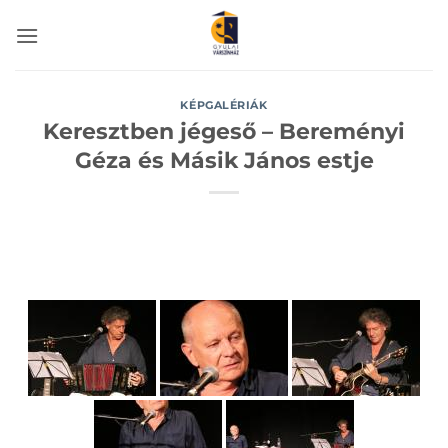
Skip
to
content
KÉPGALÉRIÁK
Keresztben jégeső – Bereményi
Géza és Másik János estje