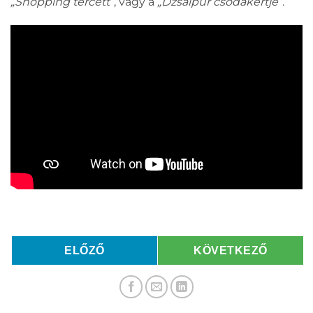
„Shopping tercett”
, vagy a
„Dzsaipur csodakertje”
.
ELŐZŐ
KÖVETKEZŐ