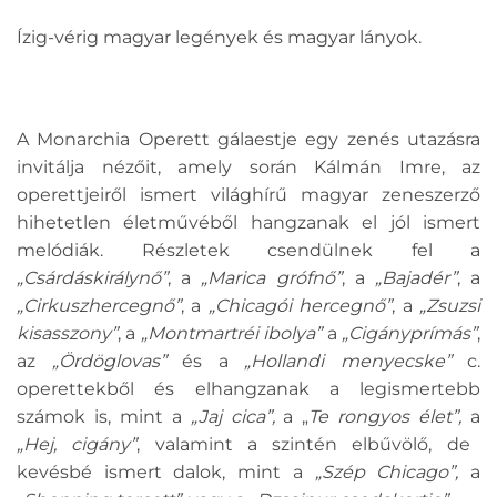
Ízig-vérig magyar legények és magyar lányok.
A Monarchia Operett gálaestje egy zenés utazásra
invitálja nézőit, amely során Kálmán Imre, az
operettjeiről ismert világhírű magyar zeneszerző
hihetetlen életművéből hangzanak el jól ismert
melódiák. Részletek csendülnek fel a
„Csárdáskirálynő”
, a
„Marica grófnő”
, a
„Bajadér”
, a
„Cirkuszhercegnő”
, a
„Chicagói hercegnő”
, a
„Zsuzsi
kisasszony”
, a
„Montmartréi ibolya”
a
„Cigányprímás”
,
az
„Ördöglovas”
és a
„
Hollandi menyecske”
c.
operettekből és elhangzanak a legismertebb
számok is, mint a
„Jaj cica”,
a „
Te rongyos élet”,
a
„Hej, cigány”
, valamint a szintén elbűvölő, de
kevésbé ismert dalok, mint a
„Szép Chicago”,
a