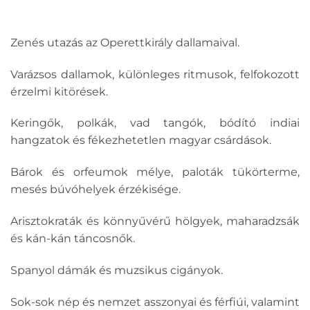
Zenés utazás az Operettkirály dallamaival.
Varázsos dallamok, különleges ritmusok, felfokozott
érzelmi kitörések.
Keringők, polkák, vad tangók, bódító indiai
hangzatok és fékezhetetlen magyar csárdások.
Bárok és orfeumok mélye, paloták tükörterme,
mesés búvóhelyek érzékisége.
Arisztokraták és könnyűvérű hölgyek, maharadzsák
és kán-kán táncosnők.
Spanyol dámák és muzsikus cigányok.
Sok-sok nép és nemzet asszonyai és férfiúi, valamint