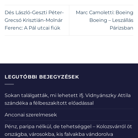
Dés László-Geszti Péter-
Marc Camoletti: Boeing
Grecsó Krisztián-Molnár
Boeing – Leszállás
Ferenc: A Pál utcai fiúk
Párizsban
LEGUTÓBBI BEJEGYZÉSEK
Sokan találgatták, mi lehetett ifj. Vidnyánszky Attila
szándéka a félbeszakított előadással
Anconai szerelmesek
Pénz, paripa nélkül, de tehetséggel – Kolozsvárról öt
országba, városokba, kis falvakba vándorolva