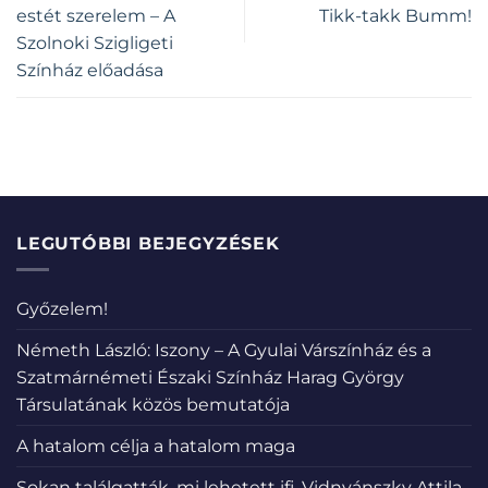
estét szerelem – A
Tikk-takk Bumm!
Szolnoki Szigligeti
Színház előadása
LEGUTÓBBI BEJEGYZÉSEK
Győzelem!
Németh László: Iszony – A Gyulai Várszínház és a
Szatmárnémeti Északi Színház Harag György
Társulatának közös bemutatója
A hatalom célja a hatalom maga
Sokan találgatták, mi lehetett ifj. Vidnyánszky Attila