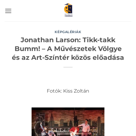
Skip
to
content
KÉPGALÉRIÁK
Jonathan Larson: Tikk-takk
Bumm! – A Művészetek Völgye
és az Art-Színtér közös előadása
Fotók: Kiss Zoltán