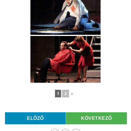
1
2
►
ELŐZŐ
KÖVETKEZŐ