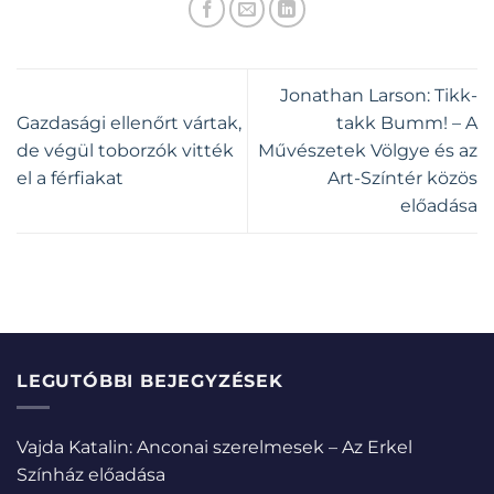
Jonathan Larson: Tikk-
Gazdasági ellenőrt vártak,
takk Bumm! – A
de végül toborzók vitték
Művészetek Völgye és az
el a férfiakat
Art-Színtér közös
előadása
LEGUTÓBBI BEJEGYZÉSEK
Vajda Katalin: Anconai szerelmesek – Az Erkel
Színház előadása