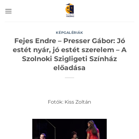
Skip
to
content
KÉPGALÉRIÁK
Fejes Endre – Presser Gábor: Jó
estét nyár, jó estét szerelem – A
Szolnoki Szigligeti Színház
előadása
Fotók: Kiss Zoltán