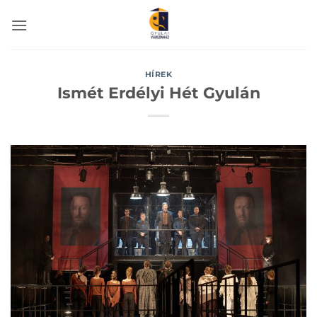
Skip
to
content
HÍREK
Ismét Erdélyi Hét Gyulán