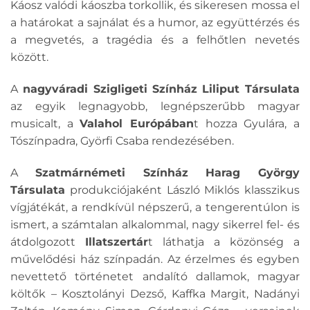
Káosz valódi káoszba torkollik, és sikeresen mossa el
a határokat a sajnálat és a humor, az együttérzés és
a megvetés, a tragédia és a felhőtlen nevetés
között.
A
nagyváradi Szigligeti Színház
Liliput Társulata
az egyik legnagyobb, legnépszerűbb magyar
musicalt, a
Valahol Európában
t hozza Gyulára, a
Tószínpadra, Györfi Csaba rendezésében.
A
Szatmárnémeti Színház Harag György
Társulat
a
produkciójaként László Miklós klasszikus
vígjátékát, a rendkívül népszerű, a tengerentúlon is
ismert, a számtalan alkalommal, nagy sikerrel fel- és
átdolgozott
Illatszertár
t láthatja a közönség a
művelődési ház színpadán. Az érzelmes és egyben
nevettető történetet andalító dallamok, magyar
költők – Kosztolányi Dezső, Kaffka Margit, Nadányi