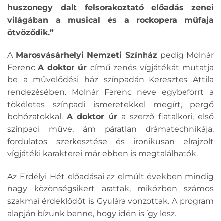
huszonegy dalt felsorakoztató előadás zenei
világában a musical és a rockopera műfaja
ötvöződik.”
A
Marosvásárhelyi Nemzeti Színház
pedig Molnár
Ferenc
A doktor úr
című zenés vígjátékát mutatja
be a művelődési ház színpadán Keresztes Attila
rendezésében. Molnár Ferenc neve egybeforrt a
tökéletes színpadi ismeretekkel megírt, pergő
bohózatokkal.
A doktor úr
a szerző fiatalkori, első
színpadi műve, ám páratlan drámatechnikája,
fordulatos szerkesztése és ironikusan elrajzolt
vígjátéki karakterei már ebben is megtalálhatók.
Az Erdélyi Hét előadásai az elmúlt években mindig
nagy közönségsikert arattak, miközben számos
szakmai érdeklődőt is Gyulára vonzottak. A program
alapján bízunk benne, hogy idén is így lesz.