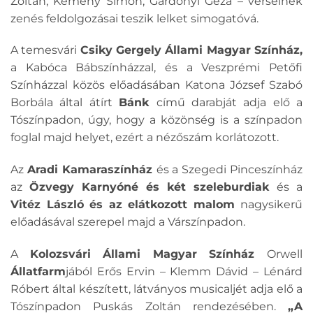
Zoltán, Kemény Simon, Gárdonyi Géza – verseinek
zenés feldolgozásai teszik lelket simogatóvá.
A temesvári
Csiky Gergely Állami Magyar Színház,
a Kabóca Bábszínházzal, és a Veszprémi Petőfi
Színházzal közös előadásában Katona József Szabó
Borbála által átírt
Bánk
című darabját adja elő a
Tószínpadon, úgy, hogy a közönség is a színpadon
foglal majd helyet, ezért a nézőszám korlátozott.
Az
Aradi Kamaraszínház
és a Szegedi Pinceszínház
az
Özvegy
Karnyóné és két szeleburdiak
és a
Vitéz László
és az elátkozott malom
nagysikerű
előadásával szerepel majd a Várszínpadon.
A
Kolozsvári Állami Magyar Színház
Orwell
Állatfarm
jából Erős Ervin – Klemm Dávid – Lénárd
Róbert által készített, látványos musicaljét adja elő a
Tószínpadon Puskás Zoltán rendezésében.
„A