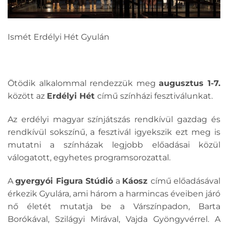
Ismét Erdélyi Hét Gyulán
Ötödik alkalommal rendezzük meg
augusztus 1-7.
között az
Erdélyi Hét
című színházi fesztiválunkat.
Az erdélyi magyar színjátszás rendkívül gazdag és
rendkívül sokszínű, a fesztivál igyekszik ezt meg is
mutatni a színházak legjobb előadásai közül
válogatott, egyhetes programsorozattal.
A
gyergyói Figura Stúdió
a
Káosz
című előadásával
érkezik Gyulára, ami három a harmincas éveiben járó
nő életét mutatja be a Várszínpadon, Barta
Borókával, Szilágyi Mirával, Vajda Gyöngyvérrel. A