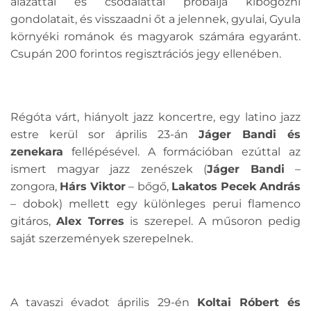
alázattal és csodálattal próbálja kibogozni
gondolatait, és visszaadni őt a jelennek, gyulai, Gyula
környéki románok és magyarok számára egyaránt.
Csupán 200 forintos regisztrációs jegy ellenében.
Régóta várt, hiányolt jazz koncertre, egy latino jazz
estre kerül sor április 23-án
Jáger Bandi és
zenekara
fellépésével. A formációban ezúttal az
ismert magyar jazz zenészek (
Jáger Bandi
–
zongora,
Hárs Viktor
– bőgő,
Lakatos Pecek András
– dobok) mellett egy különleges perui flamenco
gitáros,
Alex Torres
is szerepel. A műsoron pedig
saját szerzemények szerepelnek.
A tavaszi évadot április 29-én
Koltai Róbert és