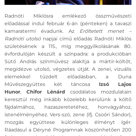
Radnóti Miklósra emlékező összművészeti
előadással indul február 6-án (pénteken) a tavaszi
kamaratermi évadunk. Az
Erőltetett menet –
Radnóti utolsó
napjai című előadás Radnóti Miklós
születésének a 115., míg meggyilkolásának 80.
évfordulóján készült a színpadra: a produkcióban
Sütő András színművész alakítja a mártír-költőt,
megidézve utolsó, végzetes útját. A zenei, vizuális
elemekkel tűzdelt előadásban, a Duna
Művészegyüttes két táncosa
Izsó Lajos
Hunor
,
Chifor Lénárd
csodálatos mozdulatain
keresztül még inkább közelebb kerülünk a költő
fájdalmához, hazaszeretetéhez, honvágyához,
istenélményéhez. Vers-szó, zene (ifj. Csoóri Sándor),
mozgás együttese különleges élményt ígér.
Ráadásul a Déryné Programnak köszönhetően 200