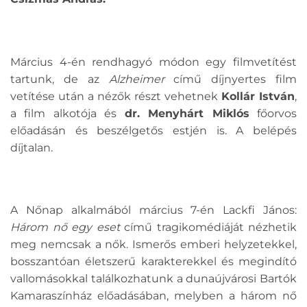
Március 4-én rendhagyó módon egy filmvetítést
tartunk, de az
Alzheimer
című díjnyertes film
vetítése után a nézők részt vehetnek
Kollár István
,
a film alkotója és
dr. Menyhárt Miklós
főorvos
előadásán és beszélgetős estjén is. A belépés
díjtalan.
A Nőnap alkalmából március 7-én Lackfi János:
Három nő egy eset
című tragikomédiáját nézhetik
meg nemcsak a nők. Ismerős emberi helyzetekkel,
bosszantóan életszerű karakterekkel és megindító
vallomásokkal találkozhatunk a dunaújvárosi Bartók
Kamaraszínház előadásában, melyben a három nő