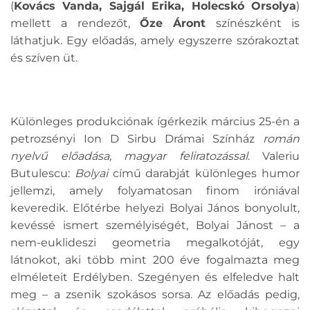
(
Kovács Vanda, Sajgál Erika, Holecskó Orsolya
)
mellett a rendezőt,
Őze Áront
színészként is
láthatjuk. Egy előadás, amely egyszerre szórakoztat
és szíven üt.
Különleges produkciónak ígérkezik március 25-én a
petrozsényi Ion D Sirbu Drámai Színház
román
nyelvű előadása, magyar feliratozással
. Valeriu
Butulescu:
Bolyai
című darabját különleges humor
jellemzi, amely folyamatosan finom iróniával
keveredik. Előtérbe helyezi Bolyai János bonyolult,
kevéssé ismert személyiségét, Bolyai Jánost – a
nem-euklideszi geometria megalkotóját, egy
látnokot, aki több mint 200 éve fogalmazta meg
elméleteit Erdélyben. Szegényen és elfeledve halt
meg – a zsenik szokásos sorsa. Az előadás pedig,