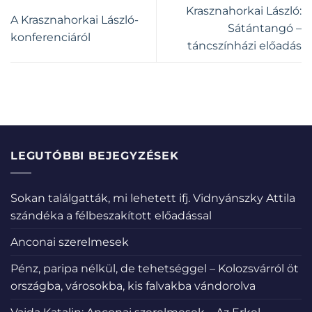
Krasznahorkai László:
A Krasznahorkai László-
Sátántangó –
konferenciáról
táncszínházi előadás
LEGUTÓBBI BEJEGYZÉSEK
Sokan találgatták, mi lehetett ifj. Vidnyánszky Attila
szándéka a félbeszakított előadással
Anconai szerelmesek
Pénz, paripa nélkül, de tehetséggel – Kolozsvárról öt
országba, városokba, kis falvakba vándorolva