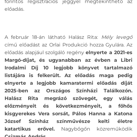
forintos regisztrációs jeggyel megtekinthető az
előadás.
A február 18-án látható Halász Rita:
Mély levegő
című előadást az Orlai Produkció hozza Gyulára. Az
előadás alapjául szolgáló regény
elnyerte a 2021-es
Margó-díjat, és ugyanabban az évben a Libri
Irodalmi Díj 10 legjobb könyvet tartalmazó
listájára is felkerült. Az előadás maga pedig
elnyerte a legjobb kamaratermi előadás díját
2025-ben az Országos Színházi Találkozón.
Halász Rita megrázó szövegét, egy válás
előzményeit és következményeit, a főhős
kisgyerekes Vera sorsát, Pálos Hanna a Katona
József Színház színművésze kelti életre
katartikus erővel.
Nagybőgőn közreműködik
Csizmás András.