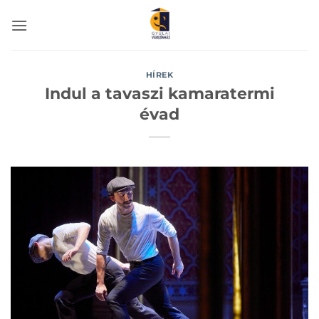
Skip
to
content
HÍREK
Indul a tavaszi kamaratermi
évad