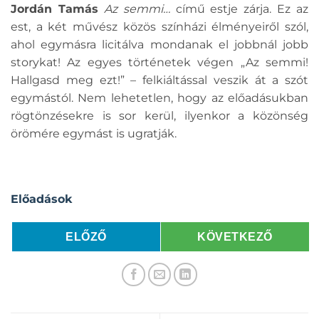
Jordán Tamás
Az semmi…
című estje zárja. Ez az
est, a két művész közös színházi élményeiről szól,
ahol egymásra licitálva mondanak el jobbnál jobb
storykat! Az egyes történetek végen „Az semmi!
Hallgasd meg ezt!” – felkiáltással veszik át a szót
egymástól. Nem lehetetlen, hogy az előadásukban
rögtönzésekre is sor kerül, ilyenkor a közönség
örömére egymást is ugratják.
Előadások
ELŐZŐ
KÖVETKEZŐ