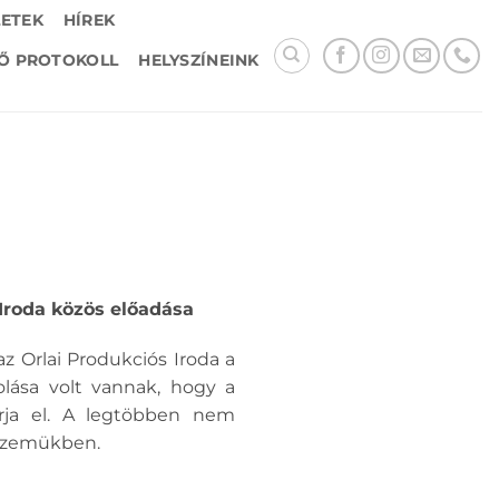
LETEK
HÍREK
Ő PROTOKOLL
HELYSZÍNEINK
 Iroda közös előadása
z Orlai Produkciós Iroda a
olása volt vannak, hogy a
rja el. A legtöbben nem
 szemükben.