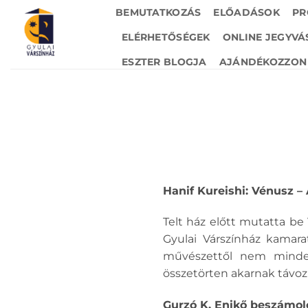
Skip
BEMUTATKOZÁS
ELŐADÁSOK
PR
to
ELÉRHETŐSÉGEK
ONLINE JEGYVÁ
content
ESZTER BLOGJA
AJÁNDÉKOZZON 
Hanif Kureishi: Vénusz –
Telt ház előtt mutatta be
Gyulai Várszínház kamara
művészettől nem minden
összetörten akarnak távo
Gurzó K. Enikő beszámoló