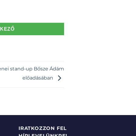
TKEZŐ
enei stand-up Bősze Ádám
előadásában
IRATKOZZON FEL
HÍRLEVELÜNKRE!