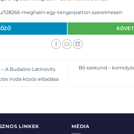
.hu/128266-meghalni-egy-tengerparton-szerelmesen
LŐZŐ
KÖVE
Bő szekund – komolyz
 – A Budaörsi Latinovits
ciós Iroda közös előadása
SZNOS LINKEK
MÉDIA