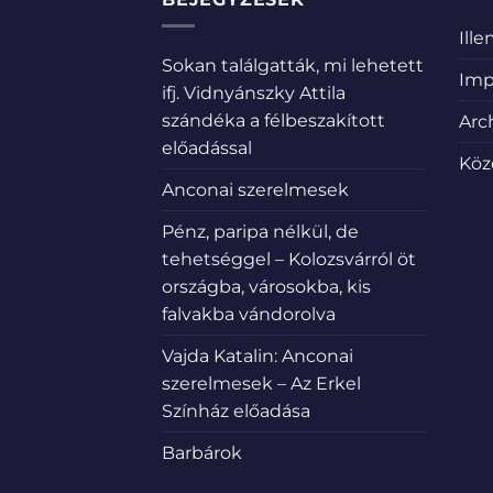
Ill
Sokan találgatták, mi lehetett
Imp
ifj. Vidnyánszky Attila
szándéka a félbeszakított
Arc
előadással
Köz
Anconai szerelmesek
Pénz, paripa nélkül, de
tehetséggel – Kolozsvárról öt
országba, városokba, kis
falvakba vándorolva
Vajda Katalin: Anconai
szerelmesek – Az Erkel
Színház előadása
Barbárok