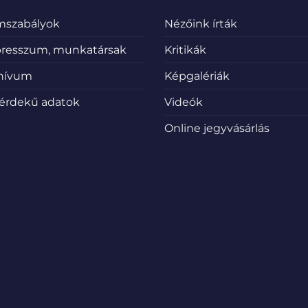
emszabályok
Nézőink írták
resszum, munkatársak
Kritikák
hívum
Képgalériák
érdekű adatok
Videók
Online jegyvásárlás