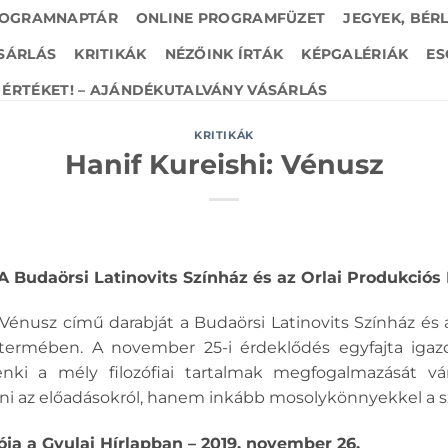
OGRAMNAPTÁR
ONLINE PROGRAMFÜZET
JEGYEK, BÉR
SÁRLÁS
KRITIKÁK
NÉZŐINK ÍRTÁK
KÉPGALÉRIÁK
ES
ÉRTÉKET! – AJÁNDÉKUTALVÁNY VÁSÁRLÁS
KRITIKÁK
Hanif Kureishi: Vénusz
 A Budaörsi Latinovits Színház és az Orlai Produkciós
 Vénusz című darabját a Budaörsi Latinovits Színház és a
termében. A november 25-i érdeklődés egyfajta igaz
ki a mély filozófiai tartalmak megfogalmazását vá
zni az előadásokról, hanem inkább mosolykönnyekkel a
ja a Gyulai Hírlapban – 2019. november 26.