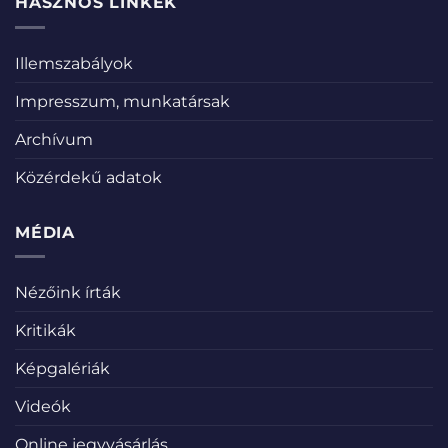
HASZNOS LINKEK
Illemszabályok
Impresszum, munkatársak
Archívum
Közérdekű adatok
MÉDIA
Nézőink írták
Kritikák
Képgalériák
Videók
Online jegyvásárlás