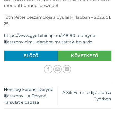
mondott ünnepi beszédet.
Tóth Péter beszámolója a Gyulai Hírlapban – 2023. 01.
25.
https://www.gyulaihirlap.hu/148190-a-deryne-
ifjasszony-cimu-darabot-mutattak-be-a-vig
ELŐZŐ
KÖVETKEZŐ
Herczeg Ferenc: Déryné
A Sík Ferenc-díj átadása
ifjasszony – A Déryné
Győrben
Társulat előadása