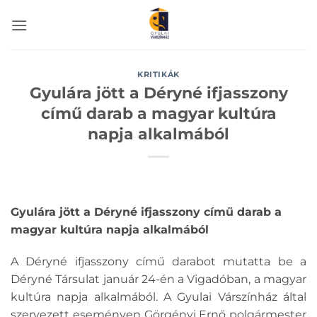
Skip
to
content
KRITIKÁK
Gyulára jött a Déryné ifjasszony
című darab a magyar kultúra
napja alkalmából
Gyulára jött a Déryné ifjasszony című darab a
magyar kultúra napja alkalmából
A Déryné ifjasszony című darabot mutatta be a
Déryné Társulat január 24-én a Vigadóban, a magyar
kultúra napja alkalmából. A Gyulai Várszínház által
szervezett eseményen Görgényi Ernő polgármester