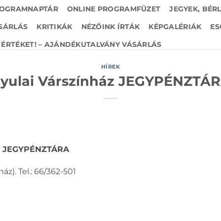
OGRAMNAPTÁR
ONLINE PROGRAMFÜZET
JEGYEK, BÉR
SÁRLÁS
KRITIKÁK
NÉZŐINK ÍRTÁK
KÉPGALÉRIÁK
ES
ÉRTÉKET! – AJÁNDÉKUTALVÁNY VÁSÁRLÁS
HÍREK
yulai Várszínház JEGYPÉNZTÁ
áz JEGYPÉNZTÁRA
áz). Tel.: 66/362-501