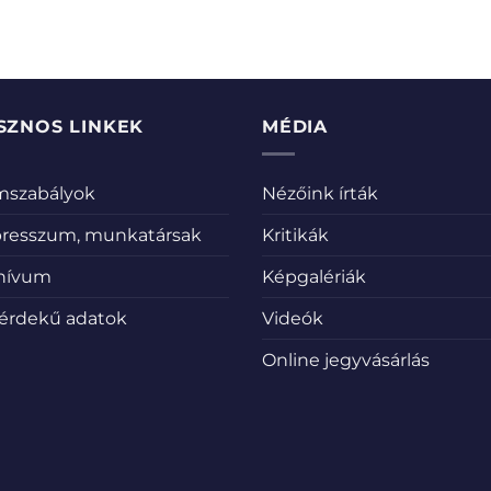
SZNOS LINKEK
MÉDIA
emszabályok
Nézőink írták
resszum, munkatársak
Kritikák
hívum
Képgalériák
érdekű adatok
Videók
Online jegyvásárlás