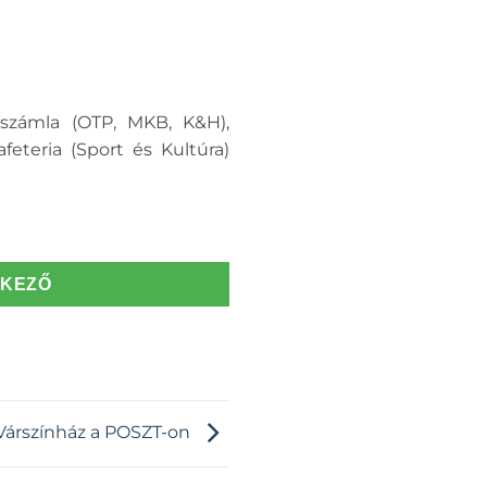
alszámla (OTP, MKB, K&H),
feteria (Sport és Kultúra)
TKEZŐ
Várszínház a POSZT-on