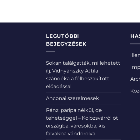
LEGUTÓBBI
HA
BEJEGYZÉSEK
Ill
Sokan találgatták, mi lehetett
Imp
ifj. Vidnyánszky Attila
szándéka a félbeszakított
Arc
előadással
Köz
Anconai szerelmesek
Pénz, paripa nélkül, de
tehetséggel – Kolozsvárról öt
országba, városokba, kis
falvakba vándorolva