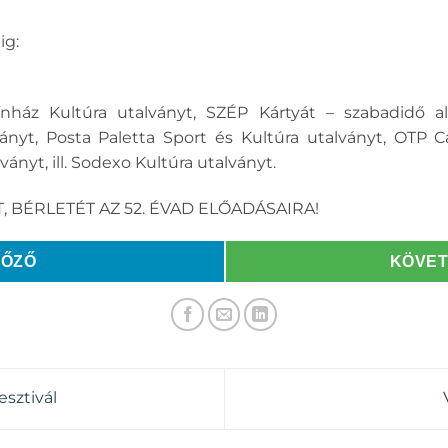
ig:
ínház Kultúra utalványt, SZÉP Kártyát – szabadidő 
nyt, Posta Paletta Sport és Kultúra utalványt, OTP Ca
ványt, ill. Sodexo Kultúra utalványt.
, BÉRLETÉT AZ 52. ÉVAD ELŐADÁSAIRA!
LŐZŐ
KÖVE
esztivál