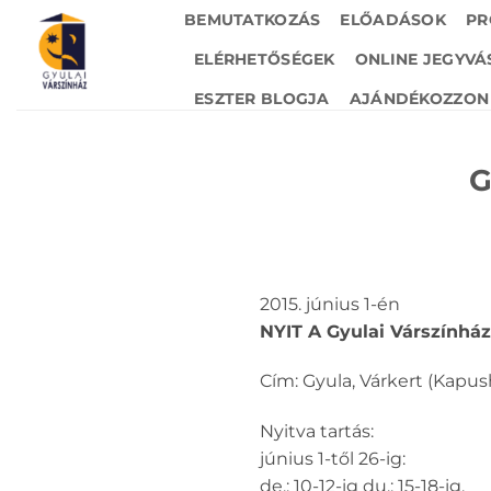
Skip
BEMUTATKOZÁS
ELŐADÁSOK
PR
to
ELÉRHETŐSÉGEK
ONLINE JEGYVÁ
content
ESZTER BLOGJA
AJÁNDÉKOZZON 
G
2015. június 1-én
NYIT A Gyulai Várszính
Cím: Gyula, Várkert (Kapush
Nyitva tartás:
június 1-től 26-ig:
de.: 10-12-ig du.: 15-18-ig,