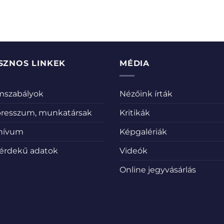
SZNOS LINKEK
MÉDIA
emszabályok
Nézőink írták
resszum, munkatársak
Kritikák
hívum
Képgalériák
érdekű adatok
Videók
Online jegyvásárlás