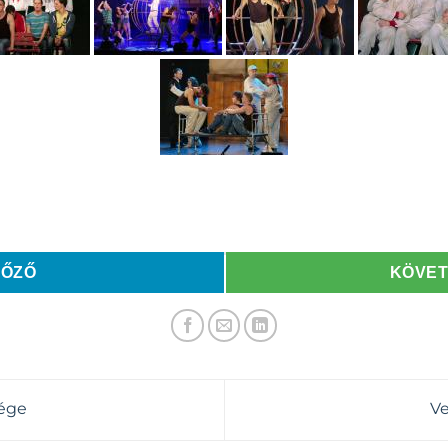
LŐZŐ
KÖVE
sége
Ve