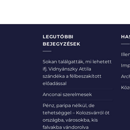
LEGUTÓBBI
HA
BEJEGYZÉSEK
Ill
Sokan találgatták, mi lehetett
Imp
ifj. Vidnyánszky Attila
szándéka a félbeszakított
Arc
előadással
Köz
Anconai szerelmesek
Pénz, paripa nélkül, de
tehetséggel – Kolozsvárról öt
országba, városokba, kis
falvakba vándorolva