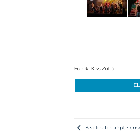
Fotók: Kiss Zoltán
E
A választás képtelen